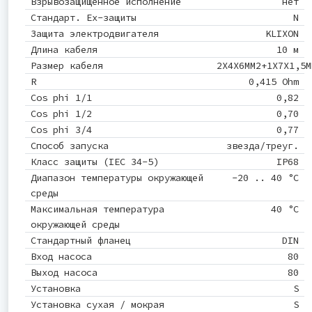
Взрывозащищенное исполнение
нет
Стандарт. Ex-защиты
N
Защита электродвигателя
KLIXON
Длина кабеля
10 м
Размер кабеля
2X4X6MM2+1X7X1,5M
R
0,415 Ohm
Cos phi 1/1
0,82
Cos phi 1/2
0,70
Cos phi 3/4
0,77
Способ запуска
звезда/треуг.
Класс защиты (IEC 34-5)
IP68
Диапазон температуры окружающей
-20 .. 40 °C
среды
Максимальная температура
40 °C
окружающей среды
Стандартный фланец
DIN
Вход насоса
80
Выход насоса
80
Установка
S
Установка сухая / мокрая
S