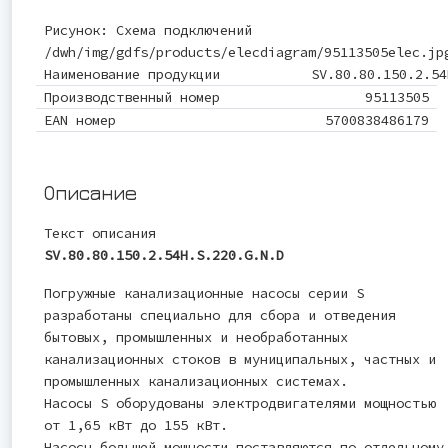
Рисунок: Схема подключений
/dwh/img/gdfs/products/elecdiagram/95113505elec.jp
Наименование продукции
SV.80.80.150.2.54
Производственный номер
95113505
EAN номер
5700838486179
Описание
Текст описания
SV.80.80.150.2.54H.S.220.G.N.D
Погружные канализационные насосы серии S
разработаны специально для сбора и отведения
бытовых, промышленных и необработанных
канализационных стоков в муниципальных, частных и
промышленных канализационных системах.
Насосы S оборудованы электродвигателями мощностью
от 1,65 кВт до 155 кВт.
Насосы большей мощности поставляются по отдельному