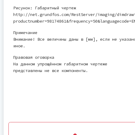
Рисунок: Габаритный чертеж
http://net.grundfos.com/RestServer/imaging/dimdraw
productnumber=98174861&frequency=50&languagecode=E
Примечание
Внимание! Все величины даны в [мм], если не указан
иное.
Правовая оговорка
На данном упрощённом габаритном чертеже
представлены не все компоненты.