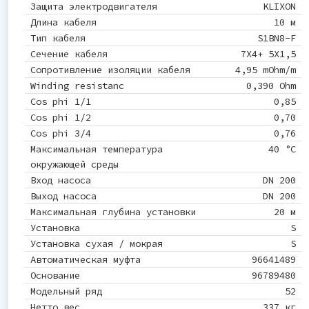
Защита электродвигателя
KLIXON
Длина кабеля
10 м
Тип кабеля
S1BN8-F
Сечение кабеля
7X4+ 5X1,5
Сопротивление изоляции кабеля
4,95 mOhm/m
Winding resistanc
0,390 Ohm
Cos phi 1/1
0,85
Cos phi 1/2
0,70
Cos phi 3/4
0,76
Максимальная температура
40 °C
окружающей среды
Вход насоса
DN 200
Выход насоса
DN 200
Максимальная глубина установки
20 м
Установка
S
Установка сухая / мокрая
S
Автоматическая муфта
96641489
Основание
96789480
Модельный ряд
52
Нетто вес
337 кг