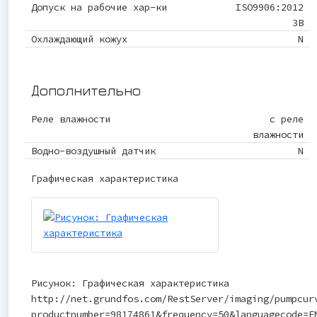
Допуск на рабочие хар-ки
ISO9906:2012
3B
Охлаждающий кожух
N
Дополнительно
Реле влажности
c реле
влажности
Водно-воздушный датчик
N
Графическая характеристика
Рисунок: Графическая характеристика
http://net.grundfos.com/RestServer/imaging/pumpcur
productnumber=98174861&frequency=50&languagecode=E