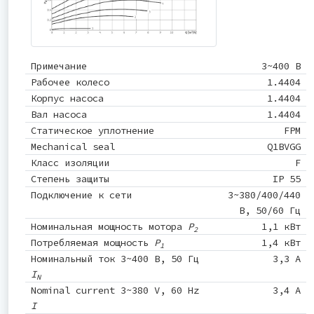
Примечание
3~400 В
Рабочее колесо
1.4404
Корпус насоса
1.4404
Вал насоса
1.4404
Статическое уплотнение
FPM
Mechanical seal
Q1BVGG
Класс изоляции
F
Степень защиты
IP 55
Подключение к сети
3~380/400/440
В, 50/60 Гц
Номинальная мощность мотора
P
1,1 кВт
2
Потребляемая мощность
P
1,4 кВт
1
Номинальный ток 3~400 В, 50 Гц
3,3 A
I
N
Nominal current 3~380 V, 60 Hz
3,4 A
I