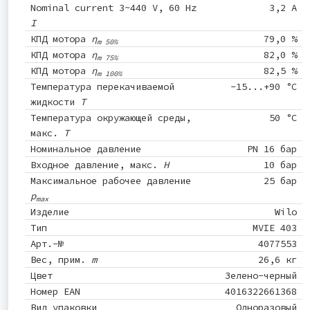
Nominal current 3~440 V, 60 Hz
3,2 A
I
КПД мотора
η
79,0 %
m 50%
КПД мотора
η
82,0 %
m 75%
КПД мотора
η
82,5 %
m 100%
Температура перекачиваемой
-15...+90 °C
жидкости
T
Температура окружающей среды,
50 °C
макс.
T
Номинальное давление
PN 16 бар
Входное давление, макс.
H
10 бар
Максимальное рабочее давление
25 бар
p
max
Изделие
Wilo
Тип
MVIE 403
Арт.-№
4077553
Вес, прим.
m
26,6 кг
Цвет
Зелено-черный
Номер EAN
4016322661368
Вид упаковки
Одноразовый