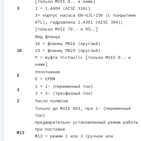
[только MVIE 8.. и ниже]
3
2 = 1.4404 (AISI 316L)
3= корпус насоса EN-GJL-250 (с покрытием
KTL), гидравлика 1.4301 (AISI 304);
[только MVIE 70.. и 95..]
Вид фланца
16 = фланец PN16 (круглый)
16
25 = фланец PN25 (круглый)
P = муфта Victaulic [только MVIE 8.. и
ниже]
Уплотнение
E
E = EPDM
1 = 1~ (переменный ток)
3
3 = 3~ (трехфазный ток)
2
Число полюсов
Только до MVIE 403, при 1~ (переменный
ток)
предварительно установленный режим работы
при поставке
M13
M13 = режим 1 или 3 (ручное или