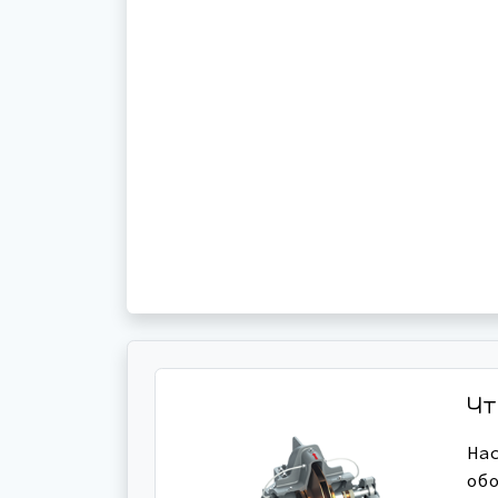
Чт
На
об