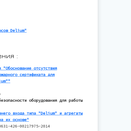
осов Delium"
ния :
и "Обоснование отсутствия
ожарного сертификата для
ium""
)
безопасности оборудования для работы
ннего входа типа "Delium" и агрегаты
на их основе"
3631-426-00217975-2014