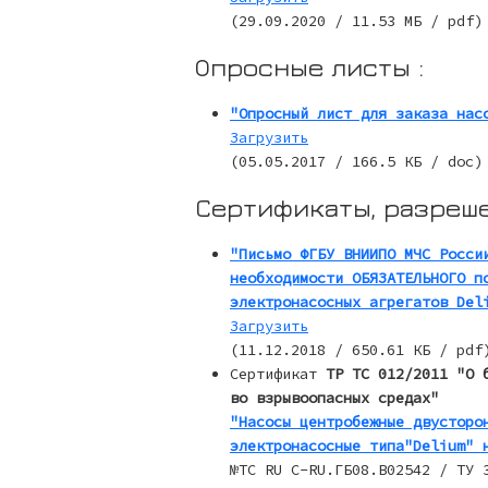
(29.09.2020 / 11.53 МБ / pdf)
Опросные листы :
"Опросный лист для заказа нас
Загрузить
(05.05.2017 / 166.5 КБ / doc)
Сертификаты, разреше
"Письмо ФГБУ ВНИИПО МЧС Росси
необходимости ОБЯЗАТЕЛЬНОГО п
электронасосных агрегатов Del
Загрузить
(11.12.2018 / 650.61 КБ / pdf
Сертификат
ТР ТС 012/2011 "О 
во взрывоопасных средах"
"Насосы центробежные двусторо
электронасосные типа"Delium" 
№TC RU С-RU.ГБ08.В02542 / ТУ 