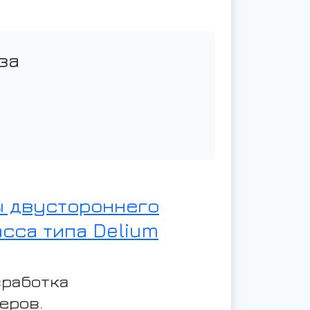
за
ы двустороннего
сса типа Delium
зработка
еров.