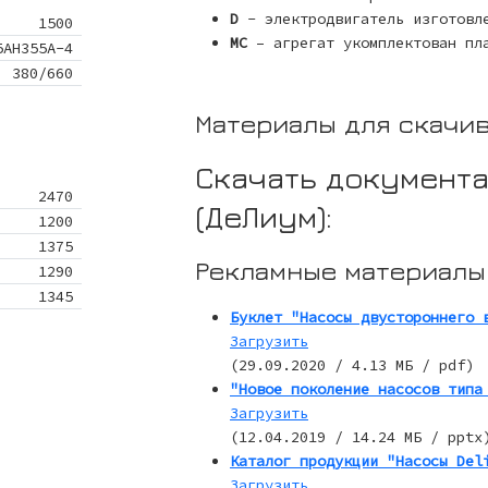
D
- электродвигатель изготовле
1500
MC
– агрегат укомплектован пла
5АН355А-4
380/660
Материалы для скачи
Скачать документа
2470
(ДеЛиум):
1200
1375
Рекламные материалы 
1290
1345
Буклет "Насосы двустороннего 
Загрузить
(29.09.2020 / 4.13 МБ / pdf)
"Новое поколение насосов типа
Загрузить
(12.04.2019 / 14.24 МБ / pptx
Каталог продукции "Насосы Del
Загрузить