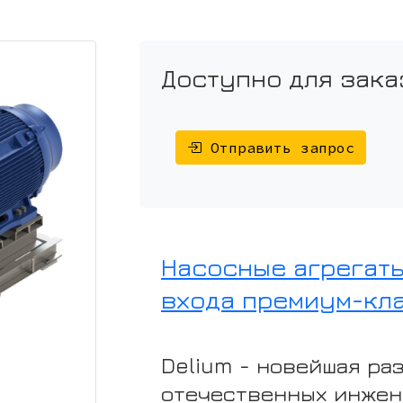
Доступно для зака
Отправить запрос
Насосные агрегат
входа премиум-кла
Delium - новейшая ра
отечественных инжен