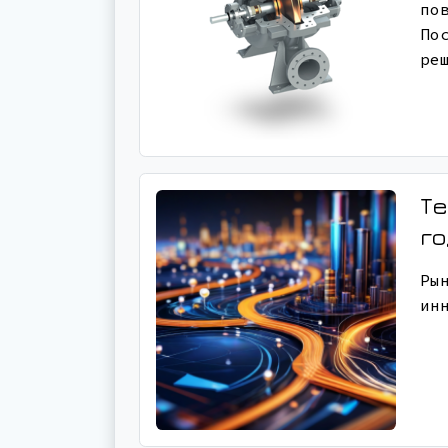
по
По
ре
Те
г
Ры
ин