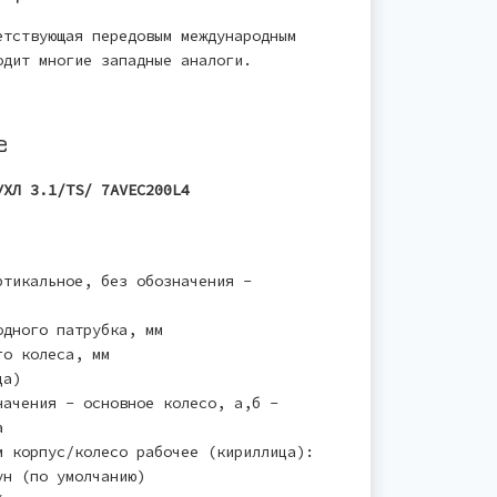
етствующая передовым международным
одит многие западные аналоги.
е
УХЛ 3.1/TS/ 7AVEC200L4
тикальное, без обозначения -
дного патрубка, мм
го колеса, мм
ца)
ачения - основное колесо, а,б -
а
 корпус/колесо рабочее (кириллица):
ун (по умолчанию)