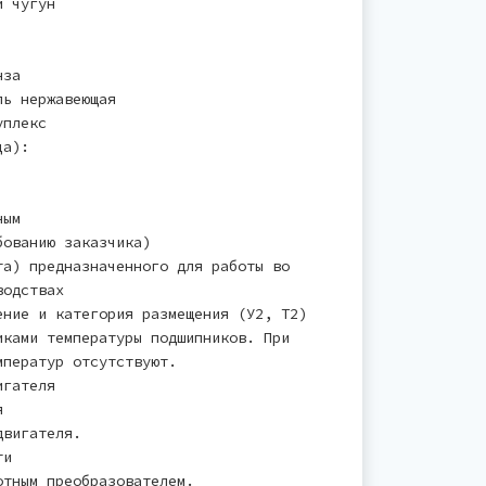
й чугун
нза
ль нержавеющая
уплекс
ца):
ным
бованию заказчика)
а) предназначенного для работы во
водствах
ние и категория размещения (У2, Т2)
ками температуры подшипников. При
мператур отсутствуют.
игателя
я
двигателя.
ти
тным преобразователем.