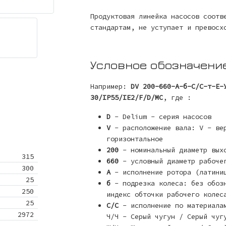
Продуктовая линейка насосов соотв
стандартам, не уступает и превосх
Условное обозначени
Например:
DV 200-660-A-б-С/С-т-Е-
30/IP55/IE2/F/D/MC
, где :
D
- Delium - серия насосов
V
- расположение вала: V - вер
горизонтальное
200
- номинальный диаметр выхо
315
660
- условный диаметр рабоче
300
А
- исполнение ротора (латини
25
б
- подрезка колеса: без обозн
250
индекс обточки рабочего колес
25
С/С
- исполнение по материалам
2972
Ч/Ч - Серый чугун / Серый чуг