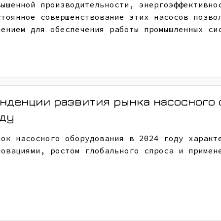
вышенной производительности, энергоэффективно
стоянное совершенствование этих насосов позво
шением для обеспечения работы промышленных си
нденции развития рынка насосного 
оду
нок насосного оборудования в 2024 году характ
новациями, ростом глобального спроса и примен