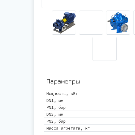
Параметры
Мощность, кВт
DN1, мм
PN1, бар
DN2, мм
PN2, бар
Масса агрегата, кг