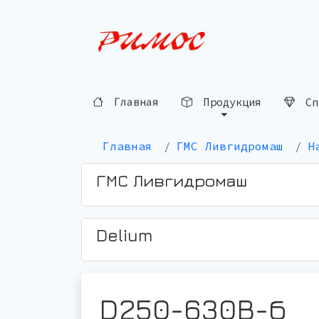
Сп
Продукция
Главная
Главная
ГМС Ливгидромаш
Н
ГМС Ливгидромаш
Delium
D250-630B-б