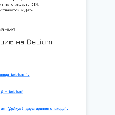
н по стандарту DIN.
стинчатой муфтой.
вания
цию на DeLium
:
входа DeLium ".
 Д - DeLium"
)
ium (ДеЛиум) двустороннего входа".