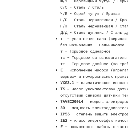
Ш/Ч - Шаровидный чугун / Серы
С/С - Сталь / Сталь
Ч/Б - Серый чугун / Бронза
Н/Б - Сталь нержавеющая / Бро
Н/Н - Сталь нержавеющая / Ста
Д/Д - Сталь дуплекс / Сталь д
т
- уплотнение вала (кирилли
без назначения - Cальниковое
т - Торцовое одинарное
тс - Торцовое со вспомогатель
тт - Торцовое двойное (по тре
Е
- исполнение насоса (агрегат
взрыво- и пожароопасных произ
УХЛ3.1
- климатическое исполне
TS
– насос укомплектован датчи
отсутствии символа датчики те
7AVEC200L4
– модель электродв
30
– мощность электродвигател
IP55
- степень защиты электро
IE2
- класс энергоэффективнос
F
- возможность работы с часто