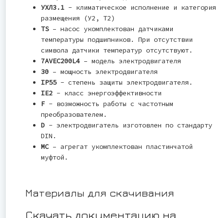
УХЛ3.1
- климатическое исполнение и категория
размещения (У2, Т2)
TS
– насос укомплектован датчиками
температуры подшипников. При отсутствии
символа датчики температур отсутствуют.
7AVEC200L4
– модель электродвигателя
30
– мощность электродвигателя
IP55
- степень защиты электродвигателя.
IE2
- класс энергоэффективности
F
- возможность работы с частотным
преобразователем.
D
- электродвигатель изготовлен по стандарту
DIN.
MC
– агрегат укомплектован пластинчатой
муфтой.
Материалы для скачивания
Скачать документацию на