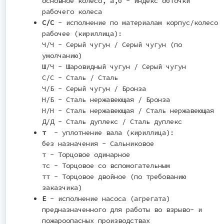
основное колесо, а,б - индекс обточки
рабочего колеса
С/С
- исполнение по материалам корпус/колесо
рабочее (кириллица):
Ч/Ч - Серый чугун / Серый чугун (по
умолчанию)
Ш/Ч - Шаровидный чугун / Серый чугун
С/С - Сталь / Сталь
Ч/Б - Серый чугун / Бронза
Н/Б - Сталь нержавеющая / Бронза
Н/Н - Сталь нержавеющая / Сталь нержавеющая
Д/Д - Сталь дуплекс / Сталь дуплекс
т
- уплотнение вала (кириллица):
без назначения - Cальниковое
т - Торцовое одинарное
тс - Торцовое со вспомогательным
тт - Торцовое двойное (по требованию
заказчика)
Е
- исполнение насоса (агрегата)
предназначенного для работы во взрыво- и
пожароопасных производствах