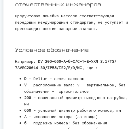
отечественных инженеров.
Продуктовая линейка насосов соответствующая
передовым международным стандартам, не уступает и
превосходит многие западные аналоги.
Условное обозначение
Например:
DV 200-660-A-б-С/С-т-Е-УХЛ 3.1/TS/
7AVEC200L4 30/IP55/IE2/F/D/MC
, где :
D
- Delium - серия насосов
V
- расположение вала: V - вертикальное, без
обозначения - горизонтальное
200
- номинальный диаметр выходного патрубка,
мм
660
- условный диаметр рабочего колеса, мм
А
- исполнение ротора (латиница)
б
- подрезка колеса: без обозначения -