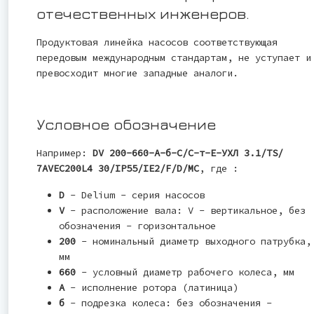
отечественных инженеров.
Продуктовая линейка насосов соответствующая
передовым международным стандартам, не уступает и
превосходит многие западные аналоги.
Условное обозначение
Например:
DV 200-660-A-б-С/С-т-Е-УХЛ 3.1/TS/
7AVEC200L4 30/IP55/IE2/F/D/MC
, где :
D
- Delium - серия насосов
V
- расположение вала: V - вертикальное, без
обозначения - горизонтальное
200
- номинальный диаметр выходного патрубка,
мм
660
- условный диаметр рабочего колеса, мм
А
- исполнение ротора (латиница)
б
- подрезка колеса: без обозначения -