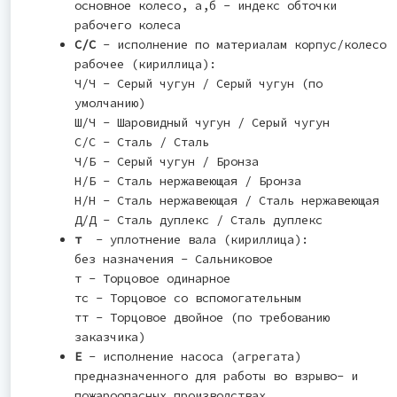
основное колесо, а,б - индекс обточки
рабочего колеса
С/С
- исполнение по материалам корпус/колесо
рабочее (кириллица):
Ч/Ч - Серый чугун / Серый чугун (по
умолчанию)
Ш/Ч - Шаровидный чугун / Серый чугун
С/С - Сталь / Сталь
Ч/Б - Серый чугун / Бронза
Н/Б - Сталь нержавеющая / Бронза
Н/Н - Сталь нержавеющая / Сталь нержавеющая
Д/Д - Сталь дуплекс / Сталь дуплекс
т
- уплотнение вала (кириллица):
без назначения - Cальниковое
т - Торцовое одинарное
тс - Торцовое со вспомогательным
тт - Торцовое двойное (по требованию
заказчика)
Е
- исполнение насоса (агрегата)
предназначенного для работы во взрыво- и
пожароопасных производствах