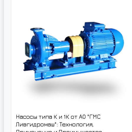
Насосы типа К и 1К от АО "ГМС
Ливгидромаш": Технология,
Применение и Преимущества