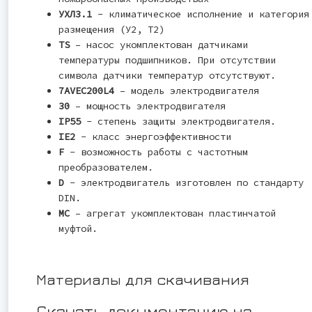
УХЛ3.1
- климатическое исполнение и категория
размещения (У2, Т2)
TS
– насос укомплектован датчиками
температуры подшипников. При отсутствии
символа датчики температур отсутствуют.
7AVEC200L4
– модель электродвигателя
30
– мощность электродвигателя
IP55
- степень защиты электродвигателя.
IE2
- класс энергоэффективности
F
- возможность работы с частотным
преобразователем.
D
- электродвигатель изготовлен по стандарту
DIN.
MC
– агрегат укомплектован пластинчатой
муфтой.
Материалы для скачивания
Скачать документацию на