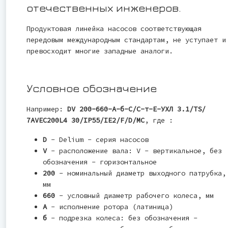
отечественных инженеров.
Продуктовая линейка насосов соответствующая
передовым международным стандартам, не уступает и
превосходит многие западные аналоги.
Условное обозначение
Например:
DV 200-660-A-б-С/С-т-Е-УХЛ 3.1/TS/
7AVEC200L4 30/IP55/IE2/F/D/MC
, где :
D
- Delium - серия насосов
V
- расположение вала: V - вертикальное, без
обозначения - горизонтальное
200
- номинальный диаметр выходного патрубка,
мм
660
- условный диаметр рабочего колеса, мм
А
- исполнение ротора (латиница)
б
- подрезка колеса: без обозначения -