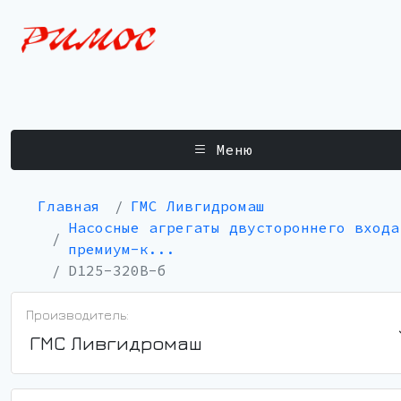
Меню
Главная
ГМС Ливгидромаш
Насосные агрегаты двустороннего входа
премиум-к...
D125-320B-б
Производитель:
ГМС Ливгидромаш