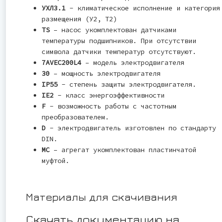
УХЛ3.1
- климатическое исполнение и категория
размещения (У2, Т2)
TS
– насос укомплектован датчиками
температуры подшипников. При отсутствии
символа датчики температур отсутствуют.
7AVEC200L4
– модель электродвигателя
30
– мощность электродвигателя
IP55
- степень защиты электродвигателя.
IE2
- класс энергоэффективности
F
- возможность работы с частотным
преобразователем.
D
- электродвигатель изготовлен по стандарту
DIN.
MC
– агрегат укомплектован пластинчатой
муфтой.
Материалы для скачивания
Скачать документацию на