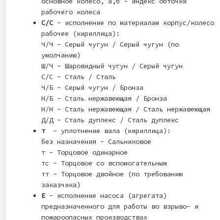
основное колесо, а,б - индекс обточки
рабочего колеса
С/С
- исполнение по материалам корпус/колесо
рабочее (кириллица):
Ч/Ч - Серый чугун / Серый чугун (по
умолчанию)
Ш/Ч - Шаровидный чугун / Серый чугун
С/С - Сталь / Сталь
Ч/Б - Серый чугун / Бронза
Н/Б - Сталь нержавеющая / Бронза
Н/Н - Сталь нержавеющая / Сталь нержавеющая
Д/Д - Сталь дуплекс / Сталь дуплекс
т
- уплотнение вала (кириллица):
без назначения - Cальниковое
т - Торцовое одинарное
тс - Торцовое со вспомогательным
тт - Торцовое двойное (по требованию
заказчика)
Е
- исполнение насоса (агрегата)
предназначенного для работы во взрыво- и
пожароопасных производствах