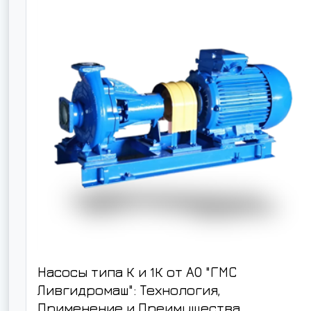
Насосы типа К и 1К от АО "ГМС
Ливгидромаш": Технология,
Применение и Преимущества