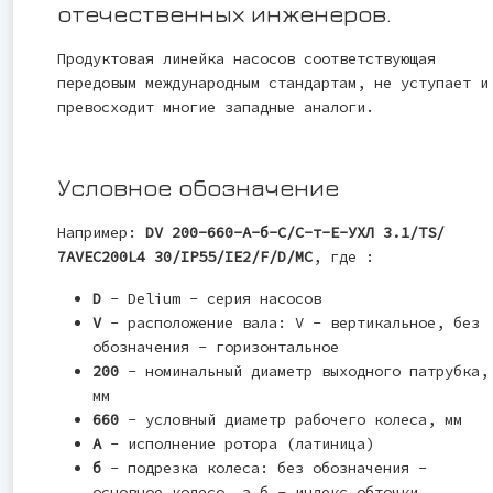
отечественных инженеров.
Продуктовая линейка насосов соответствующая
передовым международным стандартам, не уступает и
превосходит многие западные аналоги.
Условное обозначение
Например:
DV 200-660-A-б-С/С-т-Е-УХЛ 3.1/TS/
7AVEC200L4 30/IP55/IE2/F/D/MC
, где :
D
- Delium - серия насосов
V
- расположение вала: V - вертикальное, без
обозначения - горизонтальное
200
- номинальный диаметр выходного патрубка,
мм
660
- условный диаметр рабочего колеса, мм
А
- исполнение ротора (латиница)
б
- подрезка колеса: без обозначения -
основное колесо, а,б - индекс обточки