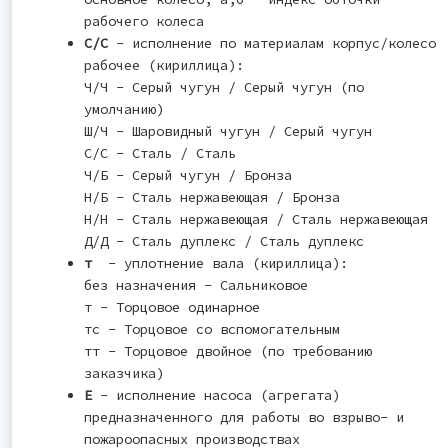
рабочего колеса
С/С
- исполнение по материалам корпус/колесо
рабочее (кириллица):
Ч/Ч - Серый чугун / Серый чугун (по
умолчанию)
Ш/Ч - Шаровидный чугун / Серый чугун
С/С - Сталь / Сталь
Ч/Б - Серый чугун / Бронза
Н/Б - Сталь нержавеющая / Бронза
Н/Н - Сталь нержавеющая / Сталь нержавеющая
Д/Д - Сталь дуплекс / Сталь дуплекс
т
- уплотнение вала (кириллица):
без назначения - Cальниковое
т - Торцовое одинарное
тс - Торцовое со вспомогательным
тт - Торцовое двойное (по требованию
заказчика)
Е
- исполнение насоса (агрегата)
предназначенного для работы во взрыво- и
пожароопасных производствах