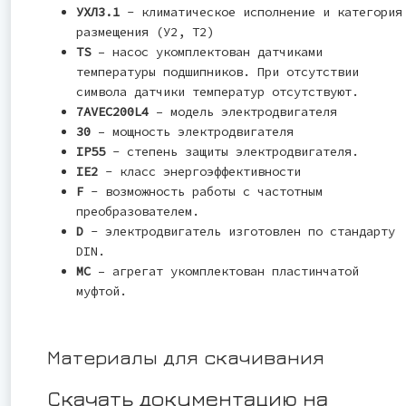
УХЛ3.1
- климатическое исполнение и категория
размещения (У2, Т2)
TS
– насос укомплектован датчиками
температуры подшипников. При отсутствии
символа датчики температур отсутствуют.
7AVEC200L4
– модель электродвигателя
30
– мощность электродвигателя
IP55
- степень защиты электродвигателя.
IE2
- класс энергоэффективности
F
- возможность работы с частотным
преобразователем.
D
- электродвигатель изготовлен по стандарту
DIN.
MC
– агрегат укомплектован пластинчатой
муфтой.
Материалы для скачивания
Скачать документацию на