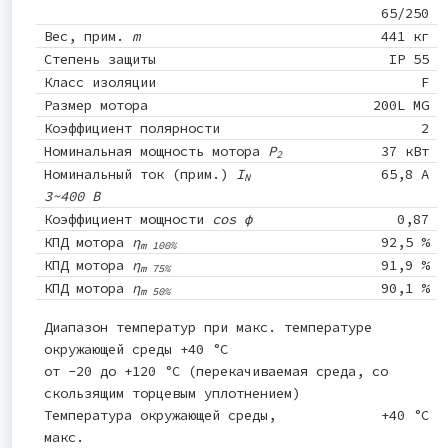
65/250
Вес, прим.
m
441 кг
Степень защиты
IP 55
Класс изоляции
F
Размер мотора
200L MG
Коэффициент полярности
2
Номинальная мощность мотора
P
37 кВт
2
Номинальный ток (прим.)
I
65,8 A
N
3~400 В
Коэффициент мощности
cos φ
0,87
КПД мотора
η
92,5 %
m 100%
КПД мотора
η
91,9 %
m 75%
КПД мотора
η
90,1 %
m 50%
Диапазон температур при макс. температуре
окружающей среды +40 °C
от -20 до +120 °C (перекачиваемая среда, со
скользящим торцевым уплотнением)
Температура окружающей среды,
+40 °C
макс.