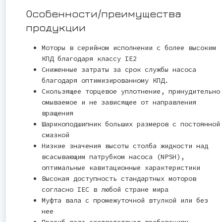
Особенности/преимущества
продукции
Моторы в серийном исполнении с более высоким
КПД благодаря классу IE2
Сниженные затраты за срок службы насоса
благодаря оптимизированному КПД.
Скользящее торцевое уплотнение, принудительно
омываемое и не зависящее от направления
вращения
Шарикоподшипник больших размеров с постоянной
смазкой
Низкие значения высоты столба жидкости над
всасывающим патрубком насоса (NPSH),
оптимальные кавитационные характеристики
Высокая доступность стандартных моторов
согласно IEC в любой стране мира
Муфта вала с промежуточной втулкой или без
нее
Прогиб вала соответствует требованиям