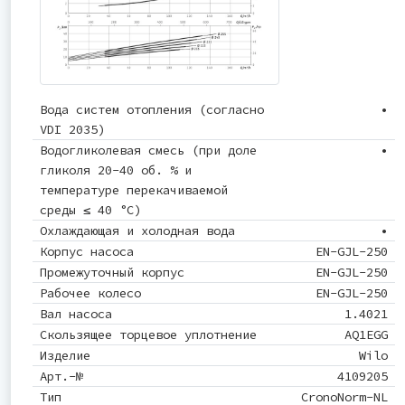
Вода систем отопления (согласно
•
VDI 2035)
Водогликолевая смесь (при доле
•
гликоля 20-40 об. % и
температуре перекачиваемой
среды ≤ 40 °C)
Охлаждающая и холодная вода
•
Корпус насоса
EN-GJL-250
Промежуточный корпус
EN-GJL-250
Рабочее колесо
EN-GJL-250
Вал насоса
1.4021
Скользящее торцевое уплотнение
AQ1EGG
Изделие
Wilo
Арт.-№
4109205
Тип
CronoNorm-NL