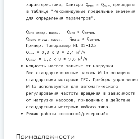
характеристики; Факторы Q
и Q
приведены
мин
макс
в таблице "Рекомендуемые предельные значения
для определения параметров".
Q
= Q
x Q
мин опред. парам.
мин
оптим.
Q
= Q
x Q
макс опред. парам.
макс
оптим.
Пример: Типоразмер NL 32-125
3
Q
= 0,3 x 8 = 2,4 м
/ч
мин
3
Q
= 1,2 x 8 = 9,6 м
/ч
макс
мощность насоса зависит от нагрузки
Все стандартизованные насосы Wilo оснащены
стандартными моторами IEC. Приборы управления
Wilo используются для автоматического
регулирования частоты вращения в зависимости
от нагрузки насосов, приводимых в действие
стандартными моторами любого типа.
Режим работы «основной/резервный»
Принадлежности