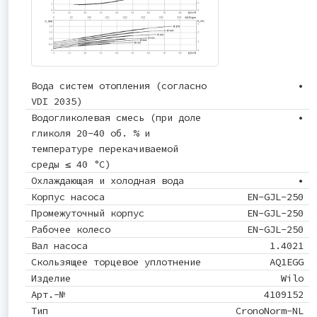
Вода систем отопления (согласно
•
VDI 2035)
Водогликолевая смесь (при доле
•
гликоля 20-40 об. % и
температуре перекачиваемой
среды ≤ 40 °C)
Охлаждающая и холодная вода
•
Корпус насоса
EN-GJL-250
Промежуточный корпус
EN-GJL-250
Рабочее колесо
EN-GJL-250
Вал насоса
1.4021
Скользящее торцевое уплотнение
AQ1EGG
Изделие
Wilo
Арт.-№
4109152
Тип
CronoNorm-NL