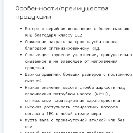
Особенности/преимущества
продукции
Моторы в серийном исполнении с более высоким
КПД благодаря классу IE2
Сниженные затраты за срок службы насоса
благодаря оптимизированному КПД.
Скользящее торцевое уплотнение, принудительно
омываемое и не зависящее от направления
вращения
Шарикоподшипник больших размеров с постоянной
смазкой
Низкие значения высоты столба жидкости над
всасывающим патрубком насоса (NPSH),
оптимальные кавитационные характеристики
Высокая доступность стандартных моторов
согласно IEC в любой стране мира
Муфта вала с промежуточной втулкой или без
нее
Прогиб вала соответствует требованиям