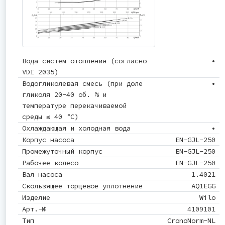
Вода систем отопления (согласно
•
VDI 2035)
Водогликолевая смесь (при доле
•
гликоля 20-40 об. % и
температуре перекачиваемой
среды ≤ 40 °C)
Охлаждающая и холодная вода
•
Корпус насоса
EN-GJL-250
Промежуточный корпус
EN-GJL-250
Рабочее колесо
EN-GJL-250
Вал насоса
1.4021
Скользящее торцевое уплотнение
AQ1EGG
Изделие
Wilo
Арт.-№
4109101
Тип
CronoNorm-NL