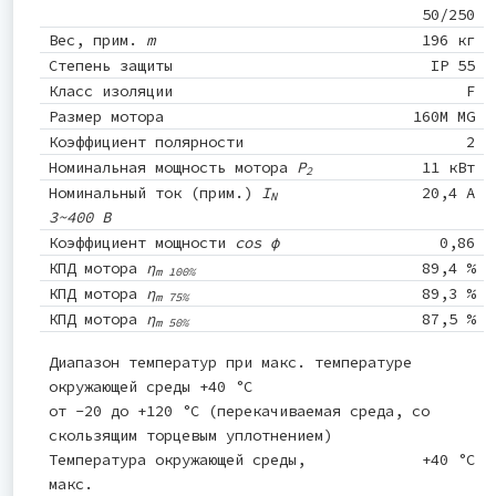
50/250
Вес, прим.
m
196 кг
Степень защиты
IP 55
Класс изоляции
F
Размер мотора
160M MG
Коэффициент полярности
2
Номинальная мощность мотора
P
11 кВт
2
Номинальный ток (прим.)
I
20,4 A
N
3~400 В
Коэффициент мощности
cos φ
0,86
КПД мотора
η
89,4 %
m 100%
КПД мотора
η
89,3 %
m 75%
КПД мотора
η
87,5 %
m 50%
Диапазон температур при макс. температуре
окружающей среды +40 °C
от -20 до +120 °C (перекачиваемая среда, со
скользящим торцевым уплотнением)
Температура окружающей среды,
+40 °C
макс.