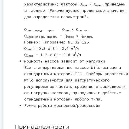
характеристики; Факторы Q
и Q
приведены
мин
макс
в таблице "Рекомендуемые предельные значения
для определения параметров".
Q
= Q
x Q
мин опред. парам.
мин
оптим.
Q
= Q
x Q
макс опред. парам.
макс
оптим.
Пример: Типоразмер NL 32-125
3
Q
= 0,3 x 8 = 2,4 м
/ч
мин
3
Q
= 1,2 x 8 = 9,6 м
/ч
макс
мощность насоса зависит от нагрузки
Все стандартизованные насосы Wilo оснащены
стандартными моторами IEC. Приборы управления
Wilo используются для автоматического
регулирования частоты вращения в зависимости
от нагрузки насосов, приводимых в действие
стандартными моторами любого типа.
Режим работы «основной/резервный»
Принадлежности