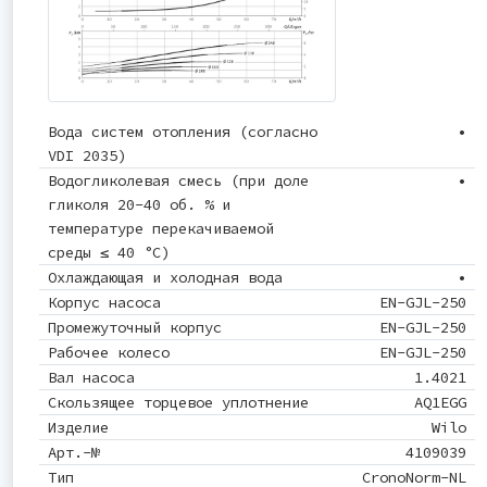
Вода систем отопления (согласно
•
VDI 2035)
Водогликолевая смесь (при доле
•
гликоля 20-40 об. % и
температуре перекачиваемой
среды ≤ 40 °C)
Охлаждающая и холодная вода
•
Корпус насоса
EN-GJL-250
Промежуточный корпус
EN-GJL-250
Рабочее колесо
EN-GJL-250
Вал насоса
1.4021
Скользящее торцевое уплотнение
AQ1EGG
Изделие
Wilo
Арт.-№
4109039
Тип
CronoNorm-NL