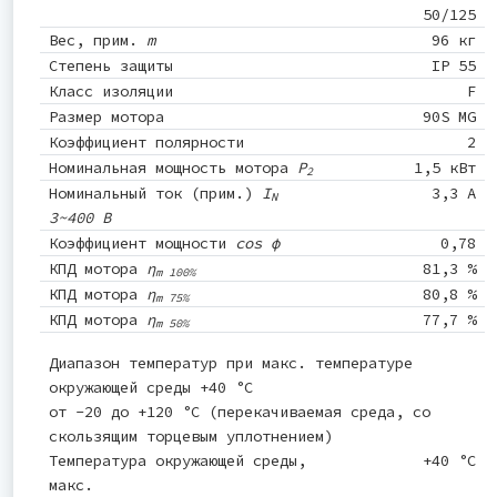
50/125
Вес, прим.
m
96 кг
Степень защиты
IP 55
Класс изоляции
F
Размер мотора
90S MG
Коэффициент полярности
2
Номинальная мощность мотора
P
1,5 кВт
2
Номинальный ток (прим.)
I
3,3 A
N
3~400 В
Коэффициент мощности
cos φ
0,78
КПД мотора
η
81,3 %
m 100%
КПД мотора
η
80,8 %
m 75%
КПД мотора
η
77,7 %
m 50%
Диапазон температур при макс. температуре
окружающей среды +40 °C
от -20 до +120 °C (перекачиваемая среда, со
скользящим торцевым уплотнением)
Температура окружающей среды,
+40 °C
макс.