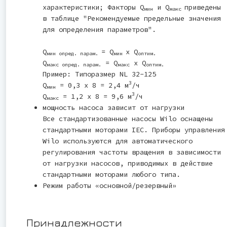
характеристики; Факторы Q
и Q
приведены
мин
макс
в таблице "Рекомендуемые предельные значения
для определения параметров".
Q
= Q
x Q
мин опред. парам.
мин
оптим.
Q
= Q
x Q
макс опред. парам.
макс
оптим.
Пример: Типоразмер NL 32-125
3
Q
= 0,3 x 8 = 2,4 м
/ч
мин
3
Q
= 1,2 x 8 = 9,6 м
/ч
макс
мощность насоса зависит от нагрузки
Все стандартизованные насосы Wilo оснащены
стандартными моторами IEC. Приборы управления
Wilo используются для автоматического
регулирования частоты вращения в зависимости
от нагрузки насосов, приводимых в действие
стандартными моторами любого типа.
Режим работы «основной/резервный»
Принадлежности