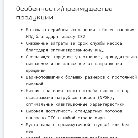
Особенности/преимущества
продукции
Моторы в серийном исполнении с более высоким
КПД благодаря классу IE2
Сниженные затраты за срок службы насоса
благодаря оптимизированному КПД.
Скользящее торцевое уплотнение, принудительно
омываемое и не зависящее от направления
вращения
Шарикоподшипник больших размеров с постоянной
смазкой
Низкие значения высоты столба жидкости над
всасывающим патрубком насоса (NPSH),
оптимальные кавитационные характеристики
Высокая доступность стандартных моторов
согласно IEC в любой стране мира
Муфта вала с промежуточной втулкой или без
нее
Прогиб вала соответствует требованиям