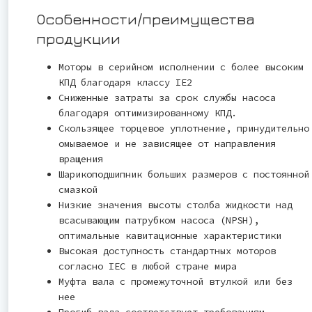
Особенности/преимущества
продукции
Моторы в серийном исполнении с более высоким
КПД благодаря классу IE2
Сниженные затраты за срок службы насоса
благодаря оптимизированному КПД.
Скользящее торцевое уплотнение, принудительно
омываемое и не зависящее от направления
вращения
Шарикоподшипник больших размеров с постоянной
смазкой
Низкие значения высоты столба жидкости над
всасывающим патрубком насоса (NPSH),
оптимальные кавитационные характеристики
Высокая доступность стандартных моторов
согласно IEC в любой стране мира
Муфта вала с промежуточной втулкой или без
нее
Прогиб вала соответствует требованиям