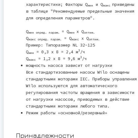
характеристики; Факторы Q
и Q
приведены
мин
макс
в таблице "Рекомендуемые предельные значения
для определения параметров".
Q
= Q
x Q
мин опред. парам.
мин
оптим.
Q
= Q
x Q
макс опред. парам.
макс
оптим.
Пример: Типоразмер NL 32-125
3
Q
= 0,3 x 8 = 2,4 м
/ч
мин
3
Q
= 1,2 x 8 = 9,6 м
/ч
макс
мощность насоса зависит от нагрузки
Все стандартизованные насосы Wilo оснащены
стандартными моторами IEC. Приборы управления
Wilo используются для автоматического
регулирования частоты вращения в зависимости
от нагрузки насосов, приводимых в действие
стандартными моторами любого типа.
Режим работы «основной/резервный»
Принадлежности