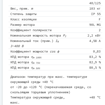
40/125
Вес, прим.
m
103 кг
Степень защиты
IP 55
Класс изоляции
F
Размер мотора
90L MG
Коэффициент полярности
2
Номинальная мощность мотора
P
2,2 кВт
2
Номинальный ток (прим.)
I
4,58 A
N
3~400 В
Коэффициент мощности
cos φ
0,83
КПД мотора
η
83,2 %
m 100%
КПД мотора
η
82,9 %
m 75%
КПД мотора
η
80,5 %
m 50%
Диапазон температур при макс. температуре
окружающей среды +40 °C
от -20 до +120 °C (перекачиваемая среда, со
скользящим торцевым уплотнением)
Температура окружающей среды,
+40 °C
макс.