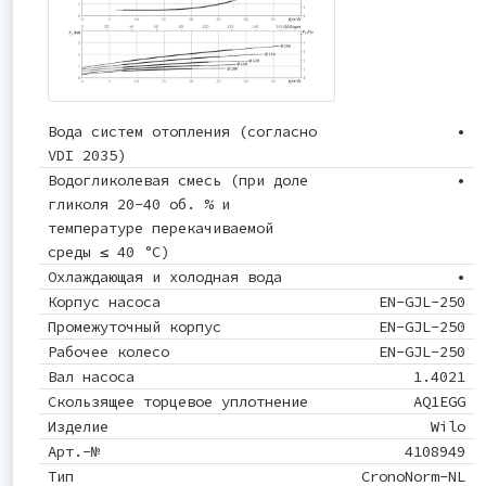
Вода систем отопления (согласно
•
VDI 2035)
Водогликолевая смесь (при доле
•
гликоля 20-40 об. % и
температуре перекачиваемой
среды ≤ 40 °C)
Охлаждающая и холодная вода
•
Корпус насоса
EN-GJL-250
Промежуточный корпус
EN-GJL-250
Рабочее колесо
EN-GJL-250
Вал насоса
1.4021
Скользящее торцевое уплотнение
AQ1EGG
Изделие
Wilo
Арт.-№
4108949
Тип
CronoNorm-NL