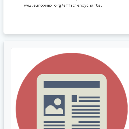
www.europump.org/efficiencycharts.