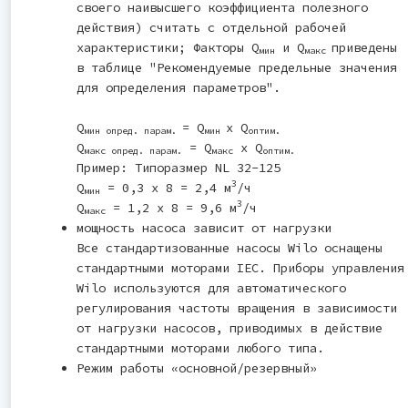
своего наивысшего коэффициента полезного
действия) считать с отдельной рабочей
характеристики; Факторы Q
и Q
приведены
мин
макс
в таблице "Рекомендуемые предельные значения
для определения параметров".
Q
= Q
x Q
мин опред. парам.
мин
оптим.
Q
= Q
x Q
макс опред. парам.
макс
оптим.
Пример: Типоразмер NL 32-125
3
Q
= 0,3 x 8 = 2,4 м
/ч
мин
3
Q
= 1,2 x 8 = 9,6 м
/ч
макс
мощность насоса зависит от нагрузки
Все стандартизованные насосы Wilo оснащены
стандартными моторами IEC. Приборы управления
Wilo используются для автоматического
регулирования частоты вращения в зависимости
от нагрузки насосов, приводимых в действие
стандартными моторами любого типа.
Режим работы «основной/резервный»