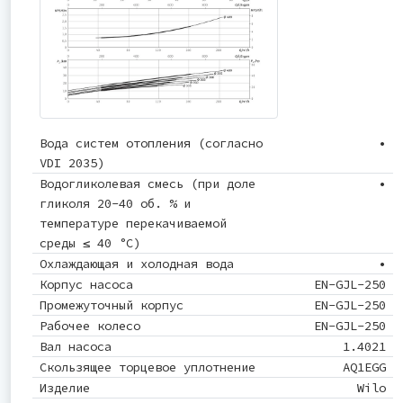
Вода систем отопления (согласно
•
VDI 2035)
Водогликолевая смесь (при доле
•
гликоля 20-40 об. % и
температуре перекачиваемой
среды ≤ 40 °C)
Охлаждающая и холодная вода
•
Корпус насоса
EN-GJL-250
Промежуточный корпус
EN-GJL-250
Рабочее колесо
EN-GJL-250
Вал насоса
1.4021
Скользящее торцевое уплотнение
AQ1EGG
Изделие
Wilo