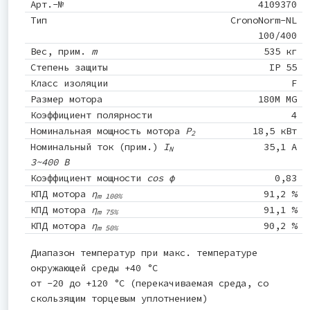
Арт.-№
4109370
Тип
CronoNorm-NL
100/400
Вес, прим.
m
535 кг
Степень защиты
IP 55
Класс изоляции
F
Размер мотора
180M MG
Коэффициент полярности
4
Номинальная мощность мотора
P
18,5 кВт
2
Номинальный ток (прим.)
I
35,1 A
N
3~400 В
Коэффициент мощности
cos φ
0,83
КПД мотора
η
91,2 %
m 100%
КПД мотора
η
91,1 %
m 75%
КПД мотора
η
90,2 %
m 50%
Диапазон температур при макс. температуре
окружающей среды +40 °C
от -20 до +120 °C (перекачиваемая среда, со
скользящим торцевым уплотнением)