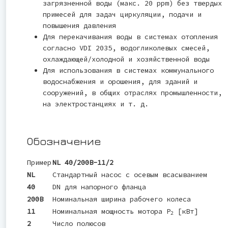
загрязненной воды (макс. 20 ppm) без твердых
примесей для задач циркуляции, подачи и
повышения давления
Для перекачивания воды в системах отопления
согласно VDI 2035, водогликолевых смесей,
охлаждающей/холодной и хозяйственной воды
Для использования в системах коммунального
водоснабжения и орошения, для зданий и
сооружений, в общих отраслях промышленности,
на электростанциях и т. д.
Обозначение
Пример
NL 40/200B-11/2
NL
Стандартный насос с осевым всасыванием
40
DN для напорного фланца
200B
Номинальная ширина рабочего колеса
11
Номинальная мощность мотора P
[кВт]
2
2
Число полюсов