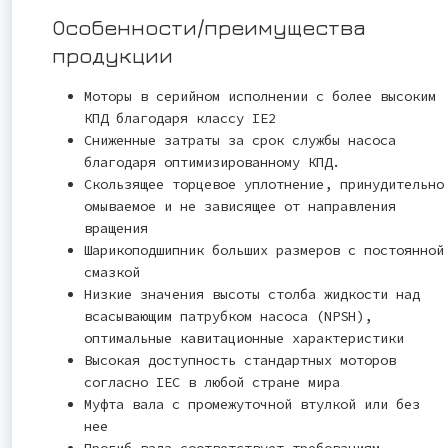
Особенности/преимущества
продукции
Моторы в серийном исполнении с более высоким
КПД благодаря классу IE2
Сниженные затраты за срок службы насоса
благодаря оптимизированному КПД.
Скользящее торцевое уплотнение, принудительно
омываемое и не зависящее от направления
вращения
Шарикоподшипник больших размеров с постоянной
смазкой
Низкие значения высоты столба жидкости над
всасывающим патрубком насоса (NPSH),
оптимальные кавитационные характеристики
Высокая доступность стандартных моторов
согласно IEC в любой стране мира
Муфта вала с промежуточной втулкой или без
нее
Прогиб вала соответствует требованиям