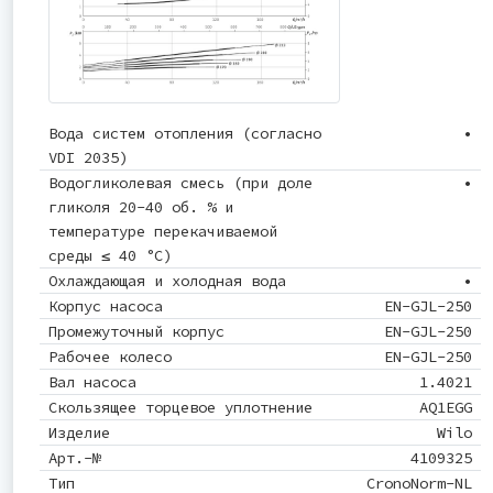
Вода систем отопления (согласно
•
VDI 2035)
Водогликолевая смесь (при доле
•
гликоля 20-40 об. % и
температуре перекачиваемой
среды ≤ 40 °C)
Охлаждающая и холодная вода
•
Корпус насоса
EN-GJL-250
Промежуточный корпус
EN-GJL-250
Рабочее колесо
EN-GJL-250
Вал насоса
1.4021
Скользящее торцевое уплотнение
AQ1EGG
Изделие
Wilo
Арт.-№
4109325
Тип
CronoNorm-NL