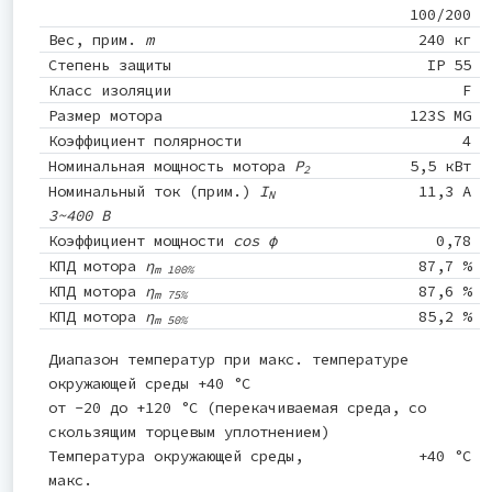
100/200
Вес, прим.
m
240 кг
Степень защиты
IP 55
Класс изоляции
F
Размер мотора
123S MG
Коэффициент полярности
4
Номинальная мощность мотора
P
5,5 кВт
2
Номинальный ток (прим.)
I
11,3 A
N
3~400 В
Коэффициент мощности
cos φ
0,78
КПД мотора
η
87,7 %
m 100%
КПД мотора
η
87,6 %
m 75%
КПД мотора
η
85,2 %
m 50%
Диапазон температур при макс. температуре
окружающей среды +40 °C
от -20 до +120 °C (перекачиваемая среда, со
скользящим торцевым уплотнением)
Температура окружающей среды,
+40 °C
макс.