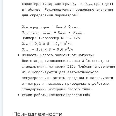
характеристики; Факторы Q
и Q
приведены
мин
макс
в таблице "Рекомендуемые предельные значения
для определения параметров".
Q
= Q
x Q
мин опред. парам.
мин
оптим.
Q
= Q
x Q
макс опред. парам.
макс
оптим.
Пример: Типоразмер NL 32-125
3
Q
= 0,3 x 8 = 2,4 м
/ч
мин
3
Q
= 1,2 x 8 = 9,6 м
/ч
макс
мощность насоса зависит от нагрузки
Все стандартизованные насосы Wilo оснащены
стандартными моторами IEC. Приборы управления
Wilo используются для автоматического
регулирования частоты вращения в зависимости
от нагрузки насосов, приводимых в действие
стандартными моторами любого типа.
Режим работы «основной/резервный»
Принадлежности