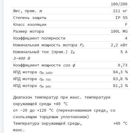
100/200
Вес, прим.
m
211 кг
Степень защиты
IP 55
Класс изоляции
F
Размер мотора
100L MG
Коэффициент полярности
4
Номинальная мощность мотора
P
2,2 кВт
2
Номинальный ток (прим.)
I
5 A
N
3~400 В
Коэффициент мощности
cos φ
0,73
КПД мотора
η
84,3 %
m 100%
КПД мотора
η
83,8 %
m 75%
КПД мотора
η
81,2 %
m 50%
Диапазон температур при макс. температуре
окружающей среды +40 °C
от -20 до +120 °C (перекачиваемая среда, со
скользящим торцевым уплотнением)
Температура окружающей среды,
+40 °C
макс.