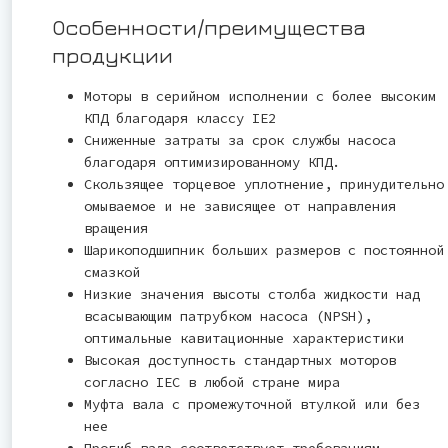
Особенности/преимущества
продукции
Моторы в серийном исполнении с более высоким
КПД благодаря классу IE2
Сниженные затраты за срок службы насоса
благодаря оптимизированному КПД.
Скользящее торцевое уплотнение, принудительно
омываемое и не зависящее от направления
вращения
Шарикоподшипник больших размеров с постоянной
смазкой
Низкие значения высоты столба жидкости над
всасывающим патрубком насоса (NPSH),
оптимальные кавитационные характеристики
Высокая доступность стандартных моторов
согласно IEC в любой стране мира
Муфта вала с промежуточной втулкой или без
нее
Прогиб вала соответствует требованиям