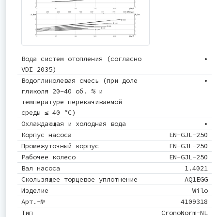
Вода систем отопления (согласно
•
VDI 2035)
Водогликолевая смесь (при доле
•
гликоля 20-40 об. % и
температуре перекачиваемой
среды ≤ 40 °C)
Охлаждающая и холодная вода
•
Корпус насоса
EN-GJL-250
Промежуточный корпус
EN-GJL-250
Рабочее колесо
EN-GJL-250
Вал насоса
1.4021
Скользящее торцевое уплотнение
AQ1EGG
Изделие
Wilo
Арт.-№
4109318
Тип
CronoNorm-NL