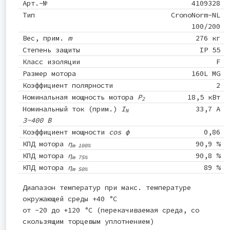
Арт.-№
4109328
Тип
CronoNorm-NL
100/200
Вес, прим.
m
276 кг
Степень защиты
IP 55
Класс изоляции
F
Размер мотора
160L MG
Коэффициент полярности
2
Номинальная мощность мотора
P
18,5 кВт
2
Номинальный ток (прим.)
I
33,7 A
N
3~400 В
Коэффициент мощности
cos φ
0,86
КПД мотора
η
90,9 %
m 100%
КПД мотора
η
90,8 %
m 75%
КПД мотора
η
89 %
m 50%
Диапазон температур при макс. температуре
окружающей среды +40 °C
от -20 до +120 °C (перекачиваемая среда, со
скользящим торцевым уплотнением)