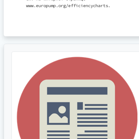
www.europump.org/efficiencycharts.