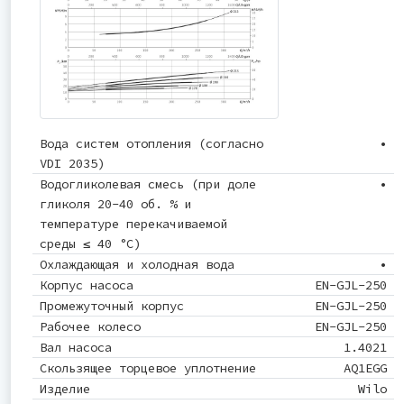
Вода систем отопления (согласно
•
VDI 2035)
Водогликолевая смесь (при доле
•
гликоля 20-40 об. % и
температуре перекачиваемой
среды ≤ 40 °C)
Охлаждающая и холодная вода
•
Корпус насоса
EN-GJL-250
Промежуточный корпус
EN-GJL-250
Рабочее колесо
EN-GJL-250
Вал насоса
1.4021
Скользящее торцевое уплотнение
AQ1EGG
Изделие
Wilo