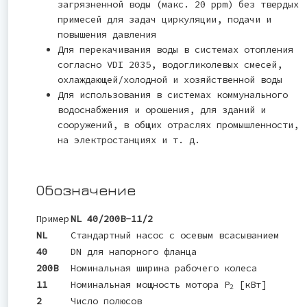
загрязненной воды (макс. 20 ppm) без твердых
примесей для задач циркуляции, подачи и
повышения давления
Для перекачивания воды в системах отопления
согласно VDI 2035, водогликолевых смесей,
охлаждающей/холодной и хозяйственной воды
Для использования в системах коммунального
водоснабжения и орошения, для зданий и
сооружений, в общих отраслях промышленности,
на электростанциях и т. д.
Обозначение
Пример
NL 40/200B-11/2
NL
Стандартный насос с осевым всасыванием
40
DN для напорного фланца
200B
Номинальная ширина рабочего колеса
11
Номинальная мощность мотора P
[кВт]
2
2
Число полюсов