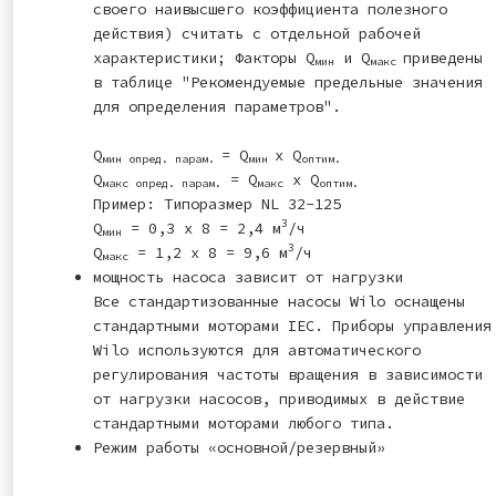
своего наивысшего коэффициента полезного
действия) считать с отдельной рабочей
характеристики; Факторы Q
и Q
приведены
мин
макс
в таблице "Рекомендуемые предельные значения
для определения параметров".
Q
= Q
x Q
мин опред. парам.
мин
оптим.
Q
= Q
x Q
макс опред. парам.
макс
оптим.
Пример: Типоразмер NL 32-125
3
Q
= 0,3 x 8 = 2,4 м
/ч
мин
3
Q
= 1,2 x 8 = 9,6 м
/ч
макс
мощность насоса зависит от нагрузки
Все стандартизованные насосы Wilo оснащены
стандартными моторами IEC. Приборы управления
Wilo используются для автоматического
регулирования частоты вращения в зависимости
от нагрузки насосов, приводимых в действие
стандартными моторами любого типа.
Режим работы «основной/резервный»