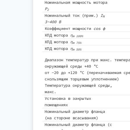
Номинальная мощность мотора
P
2
Номинальный ток (прим.)
I
N
3~400 В
Коэффициент мощности
cos φ
КПД мотора
η
m 100%
КПД мотора
η
m 75%
КПД мотора
η
m 50%
Диапазон температур при макс. темпер
окружающей среды +40 °C
от -20 до +120 °C (перекачиваемая ср
скользящим торцевым уплотнением)
Температура окружающей среды,
макс.
Установка в закрытых
помещениях
Номинальный диаметр фланца
(на стороне всасывания)
Номинальный диаметр фланца (с