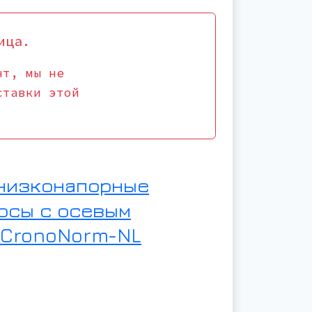
ица.
нт, мы не
ставки этой
низконапорные
осы с осевым
 CronoNorm-NL