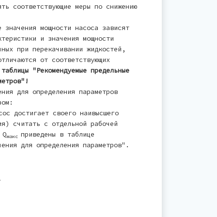
ять соответствующие меры по снижению
е значения мощности насоса зависят
ктеристики и значения мощности
чных при перекачивании жидкостей,
отличаются от соответствующих
 таблицы "Рекомендуемые предельные
метров"!
ения для определения параметров
зом:
сос достигает своего наивысшего
ия) считать с отдельной рабочей
 Q
приведены в таблице
макс
чения для определения параметров".
.