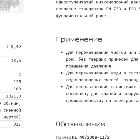
Одноступенчатый низконапорный цен
согласно стандартам EN 733 и ISO 
фундаментальной раме.
Применение
? 0,40
Для перекачивания чистой или 
ppm) без твердых примесей для
18,5
повышения давления
Для перекачивания воды в сист
2
водогликолевых смесей, охлажд
125
Для использования в системах 
100
орошения, для зданий и сооруж
1321,0
промышленности, на электроста
0 об/мин,
о сменной
муфтой)
Обозначение
317
Пример
NL 40/200B-11/2