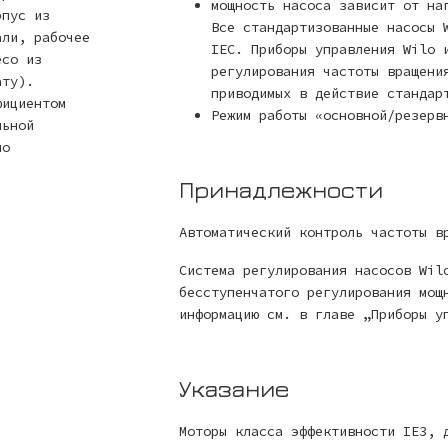
мощность насоса зависит от на
рпус из
Все стандартизованные насосы 
али, рабочее
IEC. Приборы управления Wilo 
есо из
регулирования частоты вращени
ату).
приводимых в действие стандар
фициентом
Режим работы «основной/резерв
льной
по
Принадлежности
Автоматический контроль частоты в
Система регулирования насосов Wil
бесступенчатого регулирования мощ
информацию см. в главе „Приборы у
Указание
Моторы класса эффективности IE3, 