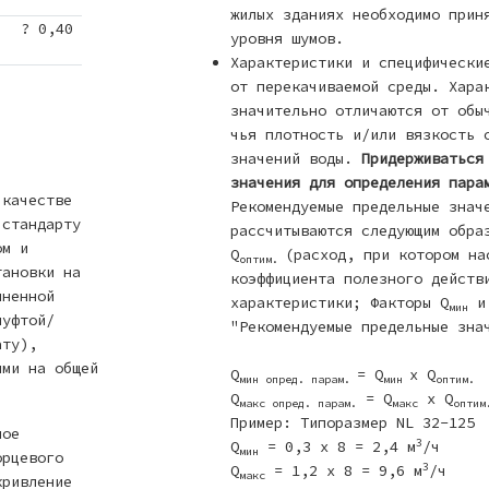
жилых зданиях необходимо прин
? 0,40
уровня шумов.
Характеристики и специфически
от перекачиваемой среды. Хара
значительно отличаются от обы
чья плотность и/или вязкость 
значений воды.
Придерживаться
значения для определения пара
 качестве
Рекомендуемые предельные знач
 стандарту
рассчитываются следующим обра
ом и
Q
(расход, при котором на
оптим.
тановки на
коэффициента полезного действ
иненной
характеристики; Факторы Q
и
мин
муфтой/
"Рекомендуемые предельные зна
ату),
ыми на общей
Q
= Q
x Q
мин опред. парам.
мин
оптим.
Q
= Q
x Q
макс опред. парам.
макс
оптим
Пример: Типоразмер NL 32-125
ное
3
Q
= 0,3 x 8 = 2,4 м
/ч
мин
орцевого
3
Q
= 1,2 x 8 = 9,6 м
/ч
макс
кривление