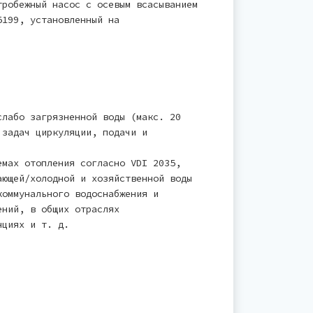
тробежный насос с осевым всасыванием
5199, установленный на
слабо загрязненной воды (макс. 20
 задач циркуляции, подачи и
емах отопления согласно VDI 2035,
ающей/холодной и хозяйственной воды
коммунального водоснабжения и
ений, в общих отраслях
нциях и т. д.