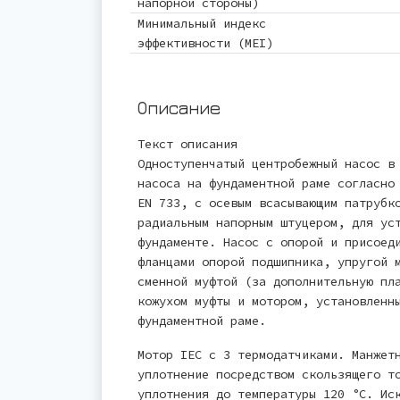
напорной стороны)
Минимальный индекс
эффективности (MEI)
Описание
Текст описания
Одноступенчатый центробежный насос в
насоса на фундаментной раме согласно
EN 733, с осевым всасывающим патрубк
радиальным напорным штуцером, для ус
фундаменте. Насос с опорой и присоед
фланцами опорой подшипника, упругой 
сменной муфтой (за дополнительную пл
кожухом муфты и мотором, установленн
фундаментной раме.
Мотор IEC с 3 термодатчиками. Манжет
уплотнение посредством скользящего т
уплотнения до температуры 120 °C. Ис