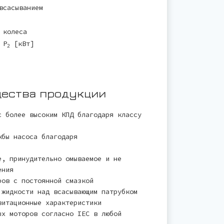
всасыванием
 колеса
 P
[кВт]
2
ества продукции
с более высоким КПД благодаря классу
жбы насоса благодаря
е, принудительно омываемое и не
ения
ров с постоянной смазкой
 жидкости над всасывающим патрубком
витационные характеристики
ых моторов согласно IEC в любой