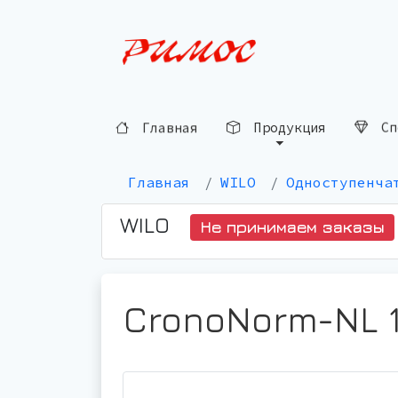
Главная
Продукция
Сп
Главная
WILO
Одноступенча
WILO
Не принимаем заказы
CronoNorm-NL 1