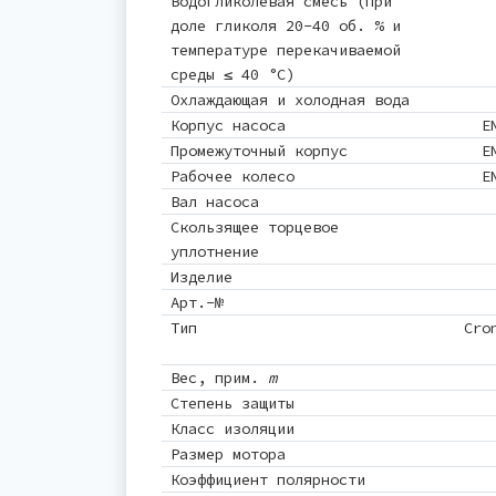
Водогликолевая смесь (при
доле гликоля 20-40 об. % и
температуре перекачиваемой
среды ≤ 40 °C)
Охлаждающая и холодная вода
Корпус насоса
E
Промежуточный корпус
E
Рабочее колесо
E
Вал насоса
Скользящее торцевое
уплотнение
Изделие
Арт.-№
Тип
Cro
Вес, прим.
m
Степень защиты
Класс изоляции
Размер мотора
Коэффициент полярности