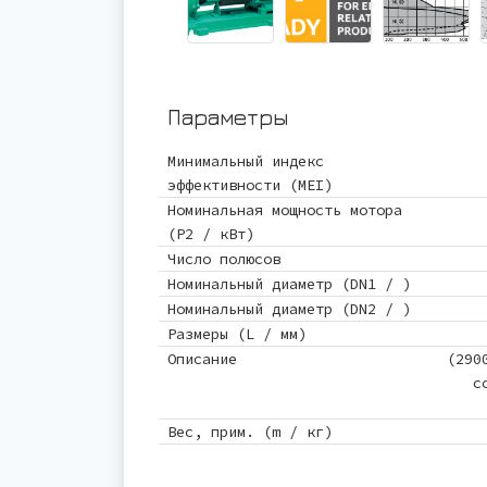
Параметры
Минимальный индекс
эффективности (MEI)
Номинальная мощность мотора
(P2 / кВт)
Число полюсов
Номинальный диаметр (DN1 / )
Номинальный диаметр (DN2 / )
Размеры (L / мм)
Описание
(290
с
Вес, прим. (m / кг)