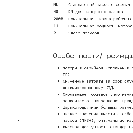
NL
Стандартный насос с осевым 
40
DN для напорного фланца
200B
Номинальная ширина рабочего
11
Номинальная мощность мотора
2
Число полюсов
Особенности/преимущ
Моторы в серийном исполнении 
IE2
Сниженные затраты за срок слу
оптимизированному КПД.
Скользящее торцевое уплотнени
зависящее от направления вращ
Шарикоподшипник больших разме
Низкие значения высоты столба
•
насоса (NPSH), оптимальные ка
Высокая доступность стандартн