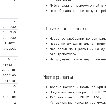
•
стране мира
Муфта вала с промежуточной вт
Прогиб вала соответствует тре
•
N-GJL-250
Объем поставки
N-GJL-250
N-GJL-250
Насос со свободным концом ва
1.4021
Насос на фундаментальной раме
AQ1EGG
полностью монтированный на фу
электромотором
Wilo
Инструкция по монтажу и экспл
4109311
noNorm-NL
100/160
Материалы
317 кг
IP 55
Корпус насоса и нажимная крыш
F
Подшипниковая опора: EN-GJL-2
160L MG
Рабочее колесо: EN-GJL-250,
2
(специальное исполнение: G-Cu