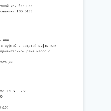
улкой или без нее
бованиям ISO 5199
ла
или
 с муфтой и защитой муфты
или
ндаментальной раме насос с
уатации
ка: EN-GJL-250
50
Sn10)