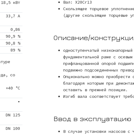
Вал: X20Cr13
18,5 кВт
Скользящее торцевое уплотнени
(другие скользящие торцевые у
33,7 A
0,86
Описание/конструкци
90,9 %
90,8 %
89 %
одноступенчатый низконапорный
фундаментальной раме с осевым
атуре
прифланцованной опорой подшип
подвижно подсоединенных приво
еда, со
Опционально можно приобрести 
благодаря которым при демонта
+40 °C
оставить в прежней позиции.
Изгиб вала соответствует треб
•
DN 125
Ввод в эксплуатацию
DN 100
В случае установки насосов с 