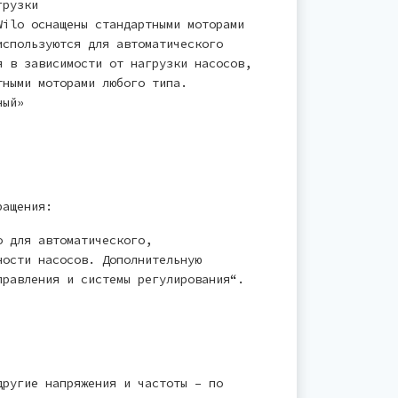
грузки
Wilo оснащены стандартными моторами
используются для автоматического
я в зависимости от нагрузки насосов,
тными моторами любого типа.
ный»
ращения:
o для автоматического,
ности насосов. Дополнительную
правления и системы регулирования“.
другие напряжения и частоты – по