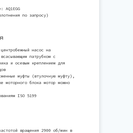
е: AQ1EGG
плотнения по запросу)
я
 центробежный насос на
 всасывающим патрубком с
ника и осевым креплением для
дов
сменные муфты (втулочную муфту),
же моторного блока мотор можно
ованиям ISO 5199
частотой вращения 2900 об/мин в