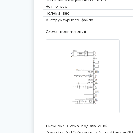
Нетто вес
Полный вес
№ структурного файла
Схема подключений
Рисунок: Схема подключений
/dwh/img/gdfs/products/elecdiagram/9