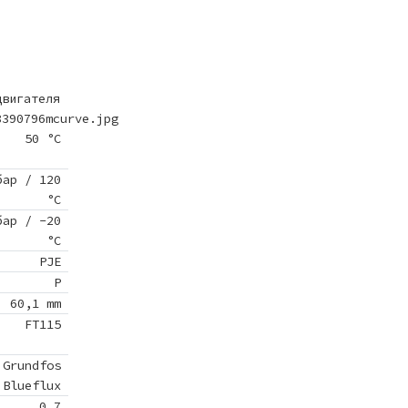
двигателя
8390796mcurve.jpg
50 °C
бар / 120
°C
бар / -20
°C
PJE
P
60,1 mm
FT115
Grundfos
Blueflux
0.7