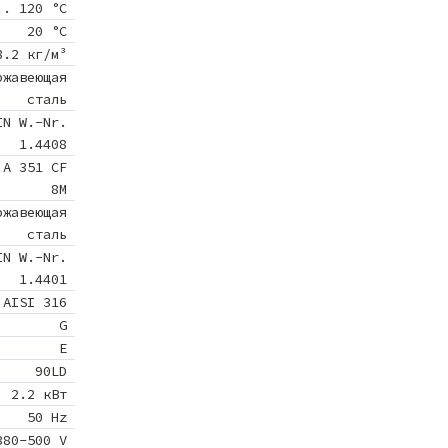
.. 120 °C
20 °C
8.2 кг/м³
ржавеющая
сталь
IN W.-Nr.
1.4408
 A 351 CF
8M
ржавеющая
сталь
IN W.-Nr.
1.4401
AISI 316
G
E
90LD
2.2 кВт
50 Hz
380-500 V