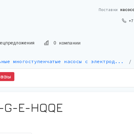
Поставки
насос
+7 
О компании
ецпредложения
ьные многоступенчатые насосы с электрод...
казы
P-G-E-HQQE