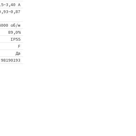
15-3,40 A
0,93-0,87
4000 об/м
89,0%
IP55
F
Да
98190193