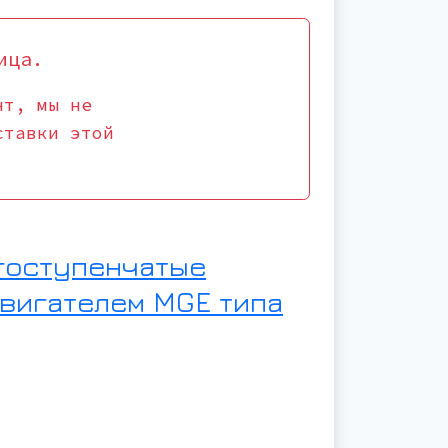
ица.
нт, мы не
ставки этой
гоступенчатые
вигателем MGE типа