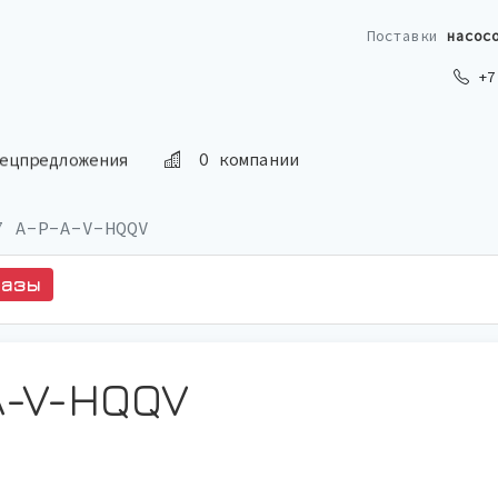
Поставки
насос
+7 
ецпредложения
О компании
7 A-P-A-V-HQQV
казы
A-V-HQQV