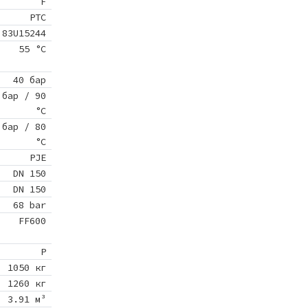
F
PTC
83U15244
55 °C
40 бар
 бар / 90
°C
 бар / 80
°C
PJE
DN 150
DN 150
68 bar
FF600
P
1050 кг
1260 кг
3.91 м³