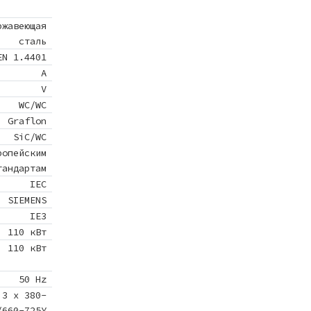
ржавеющая
сталь
EN 1.4401
A
V
WC/WC
Graflon
SiC/WC
ропейским
тандартам
IEC
SIEMENS
IE3
110 кВт
110 кВт
50 Hz
3 x 380-
/660-725Y