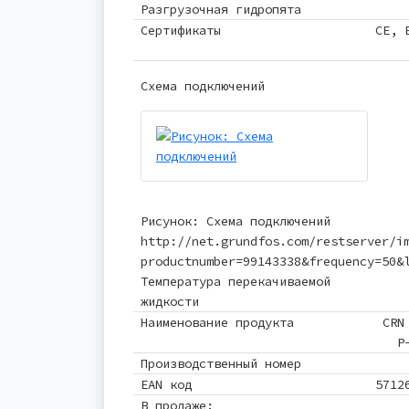
Разгрузочная гидропята
Сертификаты
CE, 
Схема подключений
Рисунок: Схема подключений
http://net.grundfos.com/restserver/i
productnumber=99143338&frequency=50&
Температура перекачиваемой
жидкости
Наименование продукта
CRN
P
Производственный номер
EAN код
5712
В продаже: