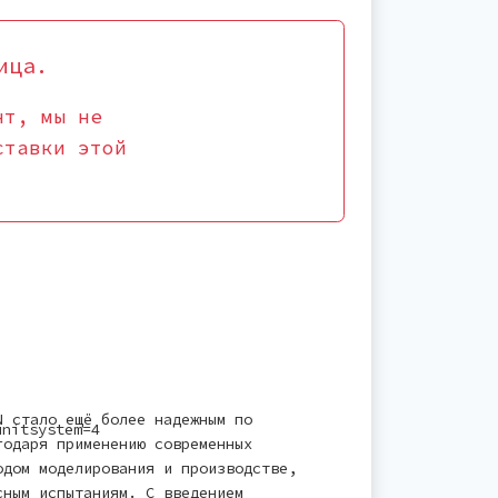
ица.
нт, мы не
ставки этой
N стало ещё более надежным по
unitsystem=4
годаря применению современных
одом моделирования и производстве,
сным испытаниям. С введением