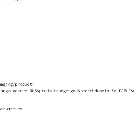
maging/product?
languagecode=RUS&productrange=gma&searchdomain=SALEABLE&
отличаться