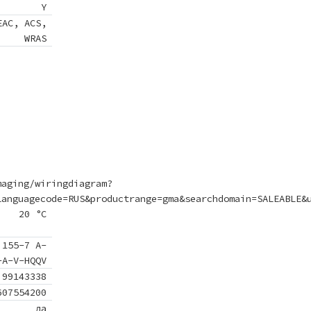
Y
EAC, ACS,
WRAS
maging/wiringdiagram?
languagecode=RUS&productrange=gma&searchdomain=SALEABLE&
20 °C
 155-7 A-
-A-V-HQQV
99143338
607554200
да