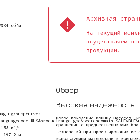
Архивная стран
2984 об/м
На текущий моме
осуществляем по
продукции.
Обзор
Высокая надёжность
maging/pumpcurve?
Новое поколение мощных насосов CR
languagecode=RUS&productrange=gma&searchdomain=SALEABLE&
сравнению с предшественниками бла
155 м³/ч
технологий при проектировании мет
197.2 м
используемым материалам и комплек