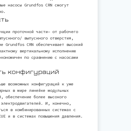
вые насосы Grundfos CRN смогут
но.
сть
укции проточной части— от рабочего
впускного/ выпускного отверстия,
ие Grundfos CRN обеспечивает высокий
пактному вертикальному исполнению
экономичен по сравнению с насосами
ть конфигураций
ьше возможных конфигураций к уже
ярных в мире линейке модульных
H, обеспечение более высокого
 электродвигателей. И, конечно,
ться в комбинированных системах с
CUE и в системах повышения давления.