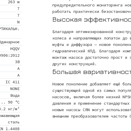
263 м
предупредительного мониторинга но
7
работать практически безостановоч
7
Высокая эффективно
N
РТИКАЛЬН.
Благодаря оптимизированной констр
колеса и направляющих лопаток до 
Одинарное
муфты и диффузора — новое поколен
HQQV
гидравлический КПД. Благодаря ком
9906:2012
монтаж насоса достаточно прост и 
3B
других конструкций.
A
Большая вариативнос
A
IC 411
Новое поколение добавляет ещё бол
NONE
существующей одной из самых попул
Вода
насосов, включая более низкий NPS
 .. 90 °C
давления и применение стандартных
8.2 кг/м³
новые насосы CRN могут использова
ржавеющая
внешним преобразователем частоты 
сталь
EN 1.4408