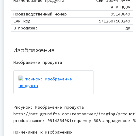
Наименование продукта
CRN 155-4 A-P-
A-V-HQQV
Производственный номер
99143649
EAN код
5712607560249
В продаже:
да
Изображения
Изображение продукта
Рисунок: Изображение продукта
http://net.grundfos.com/restserver/imaging/product
productnumber=99143649&frequency=60&languagecode=R
Примечание к изображению