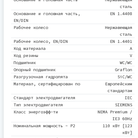
сталь
Основание и головная часть,
EN 1.4408
EN/DIN
Рабочее колесо
Нержавеющая
сталь
Рабочее колесо, EN/DIN
EN 1.4401
Код материала
A
Код резины
V
Подшипник
WC/WC
Опорный подшипник
Graflon
Разгрузочная гидропята
SiC/WC
Материал, сертифицирован по
Европейским
стандартам
Стандарт электродвигателя
IEC
Тип электродвигателя
SIEMENS
Класс энергоэфф-ти
NEMA Premium /
IE3 60Hz
Номинальная мощность - P2
110 кВт [123
кВт]