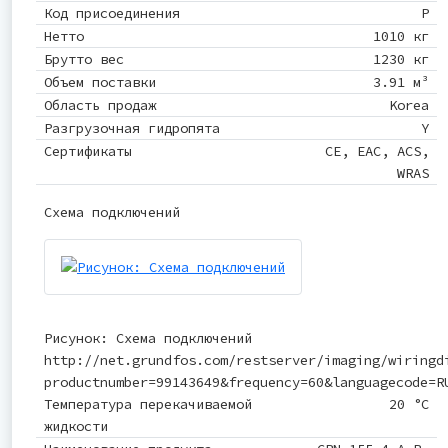
Код присоединения
P
Нетто
1010 кг
Брутто вес
1230 кг
Объем поставки
3.91 м³
Область продаж
Korea
Разгрузочная гидропята
Y
Сертификаты
CE, EAC, ACS,
WRAS
Схема подключений
Рисунок: Схема подключений
http://net.grundfos.com/restserver/imaging/wiringd
productnumber=99143649&frequency=60&languagecode=R
Температура перекачиваемой
20 °C
жидкости