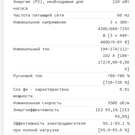
Энергия (Р2), необходимая для
110 кВт
насоса
Частота питающей сети
60 Hz
Номинальное напряжение
3 x 380-
420D/660-725Y
В [3 x 440-
480D/0-0Y В]
Номинальный ток
194-174/112-
102 A [186-
172/0,00-0,00
A]
Пусковой ток
780-780 %
[720-720 %]
Cos фи - характеристика
0.91
мощности
Номинальная скорость
3580 об/м
Энергоэффективность
IE3 95,1% [IE3
95,0%]
Эффективность электродвигателя
95.1-95.1 %
при полной нагрузке
[95.0-95.0 %]