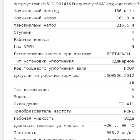
pumpsystemid=513190141&frequency=60&languagecode=R
Номинальный расход
186 м³/ч
Номинальный напор
161.8 м
Максимальны напор
216.5 м
Ступени
4
Рабочие колеса
4
Low NPSH
N
Расположение насоса при монтаже
ВЕРТИКАЛЬН.
Тип установки уплотнения
Одинарное
Код торцевого уплотнения вала
HQQV
Допуски по рабочим хар-кам
ISO9906:2012
3B
Тип исполнения
A
Модель
A
Охлаждение
IC 411
Преобразователь частоты
NONE
Рабочая жидкость
Вода
Диапазон температур жидкости
-20 .. 90 °C
Плотность
998.2 кг/м³
Основание и головная часть
Нержавеющая