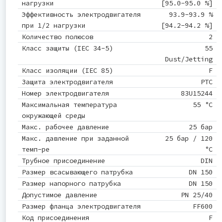
нагрузки
[95.0-95.0 %]
Эффективность электродвигателя
93.9-93.9 %
при 1/2 нагрузки
[94.2-94.2 %]
Количество полюсов
2
Класс защиты (IEC 34-5)
55
Dust/Jetting
Класс изоляции (IEC 85)
F
Защита электродвигателя
PTC
Номер электродвигателя
83U15244
Максимальная температура
55 °C
окружающей среды
Макс. рабочее давление
25 бар
Макс. давление при заданной
25 бар / 120
темп-ре
°C
Трубное присоединение
DIN
Размер всасывающего патрубка
DN 150
Размер напорного патрубка
DN 150
Допустимое давление
PN 25/40
Размер фланца электродвигателя
FF600
Код присоединения
F