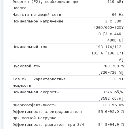
Энергия (Р2), необходимая для
110 кВт
насоса
Частота питающей сети
60 Hz
Номинальное напряжение
3 x 380-
420D/660-725Y
В [3 x 440-
480D В]
Номинальный ток
193-174/112-
101 A [186-171
A]
Пусковой ток
780-780 %
[720-720 %]
Cos фи - характеристика
0.91
мощности
Номинальная скорость
3576 об/м
[3582 об/м]
Энергоэффективность
IE3 95,0%
Эффективность электродвигателя
95.0-95.0 %
при полной нагрузке
Эффективность двигателя при 3/4
94.9-94.9 %