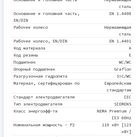
сталь
Основание и головная часть,
EN 1.4408
EN/DIN
Рабочее колесо
Нержавеющая
сталь
Рабочее колесо, EN/DIN
EN 1.4401
Код материала
A
Код резины
E
Подшипник
WC/WC
Опорный подшипник
Graflon
Разгрузочная гидропята
SiC/WC
Материал, сертифицирован по
Европейским
стандартам
Стандарт электродвигателя
IEC
Тип электродвигателя
SIEMENS
Класс энергоэфф-ти
NEMA Premium /
IE3 60Hz
Номинальная мощность - P2
110 кВт [123
кВт]