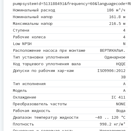
pumpsystemid=513188491&frequency=60&languagecode=R
Номинальный расход
186 м³/ч
Номинальный напор
161.8 м
Максимальны напор
216.5 м
Ступени
4
Рабочие колеса
4
Low NPSH
N
Расположение насоса при монтаже
ВЕРТИКАЛЬН.
Тип установки уплотнения
Одинарное
Код торцевого уплотнения вала
HQQE
Допуски по рабочим хар-кам
ISO9906:2012
3B
Тип исполнения
A
Модель
A
Охлаждение
IC 411
Преобразователь частоты
NONE
Рабочая жидкость
Вода
Диапазон температур жидкости
-40 .. 120 °C
Плотность
998.2 кг/м³
Основание и головная часть
Нержавеющая