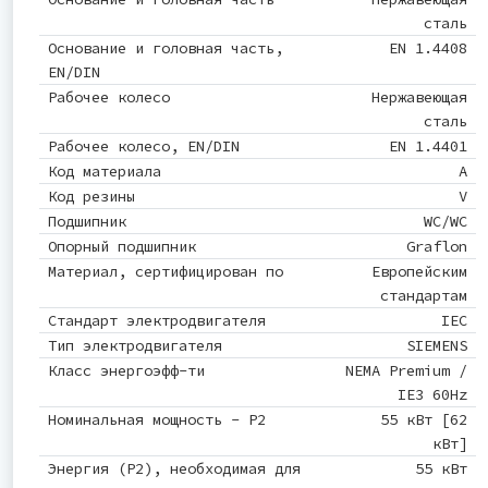
сталь
Основание и головная часть,
EN 1.4408
EN/DIN
Рабочее колесо
Нержавеющая
сталь
Рабочее колесо, EN/DIN
EN 1.4401
Код материала
A
Код резины
V
Подшипник
WC/WC
Опорный подшипник
Graflon
Материал, сертифицирован по
Европейским
стандартам
Стандарт электродвигателя
IEC
Тип электродвигателя
SIEMENS
Класс энергоэфф-ти
NEMA Premium /
IE3 60Hz
Номинальная мощность - P2
55 кВт [62
кВт]
Энергия (Р2), необходимая для
55 кВт