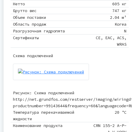
Нетто
605 кг
Брутто вес
747 кг
Объем поставки
2.04 м³
Область продаж
Korea
Разгрузочная гидропята
N
Сертификаты
CE, EAC, ACS,
WRAS
Схема подключений
Рисунок: Схема подключений
http://net.grundfos.com/restserver/imaging/wiringd
productnumber=99143644&frequency=60&languagecode=R
Температура перекачиваемой
20 °C
жидкости
Наименование продукта
CRN 155-2 A-P-