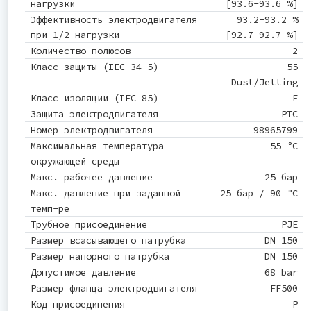
нагрузки
[93.6-93.6 %]
Эффективность электродвигателя
93.2-93.2 %
при 1/2 нагрузки
[92.7-92.7 %]
Количество полюсов
2
Класс защиты (IEC 34-5)
55
Dust/Jetting
Класс изоляции (IEC 85)
F
Защита электродвигателя
PTC
Номер электродвигателя
98965799
Максимальная температура
55 °C
окружающей среды
Макс. рабочее давление
25 бар
Макс. давление при заданной
25 бар / 90 °C
темп-ре
Трубное присоединение
PJE
Размер всасывающего патрубка
DN 150
Размер напорного патрубка
DN 150
Допустимое давление
68 bar
Размер фланца электродвигателя
FF500
Код присоединения
P