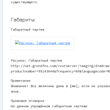
существующего.
Габариты
Габаритный чертеж
Рисунок: Габаритный чертеж
http://net.grundfos.com/restserver/imaging/dimdraw
productnumber=99143644&frequency=60&languagecode=R
Примечание
Внимание! Все величины даны в [мм], если не указан
иное.
Правовая оговорка
На данном упрощённом габаритном чертеже