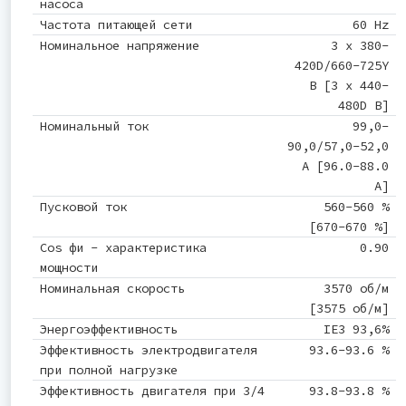
насоса
Частота питающей сети
60 Hz
Номинальное напряжение
3 x 380-
420D/660-725Y
В [3 x 440-
480D В]
Номинальный ток
99,0-
90,0/57,0-52,0
A [96.0-88.0
A]
Пусковой ток
560-560 %
[670-670 %]
Cos фи - характеристика
0.90
мощности
Номинальная скорость
3570 об/м
[3575 об/м]
Энергоэффективность
IE3 93,6%
Эффективность электродвигателя
93.6-93.6 %
при полной нагрузке
Эффективность двигателя при 3/4
93.8-93.8 %