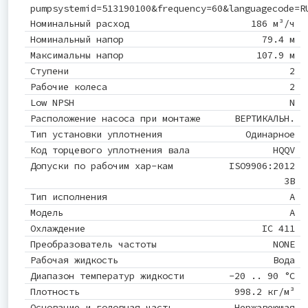
pumpsystemid=513190100&frequency=60&languagecode=R
Номинальный расход
186 м³/ч
Номинальный напор
79.4 м
Максимальны напор
107.9 м
Ступени
2
Рабочие колеса
2
Low NPSH
N
Расположение насоса при монтаже
ВЕРТИКАЛЬН.
Тип установки уплотнения
Одинарное
Код торцевого уплотнения вала
HQQV
Допуски по рабочим хар-кам
ISO9906:2012
3B
Тип исполнения
A
Модель
A
Охлаждение
IC 411
Преобразователь частоты
NONE
Рабочая жидкость
Вода
Диапазон температур жидкости
-20 .. 90 °C
Плотность
998.2 кг/м³
Основание и головная часть
Нержавеющая