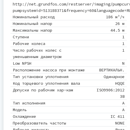
http://net.grundfos.com/restserver/imaging/pumpcur
pumpsystemid=513188371&frequency=60&languagecode=R
Номинальный расход
186 м³/ч
Номинальный напор
26 м
Максимальны напор
44.5 м
Ступени
1
Рабочие колеса
1
Число рабочих колес с
1
уменьшенным диаметром
Low NPSH
N
Расположение насоса при монтаже
ВЕРТИКАЛЬН.
Тип установки уплотнения
Одинарное
Код торцевого уплотнения вала
HQQE
Допуски по рабочим хар-кам
ISO9906:2012
3B
Тип исполнения
A
Модель
A
Охлаждение
IC 411
Преобразователь частоты
NONE
Рабочая жидкость
Вода