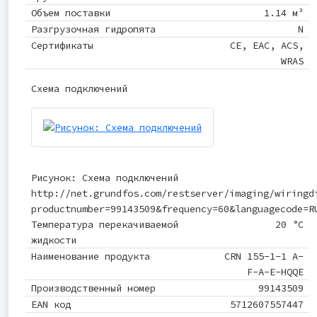
Объем поставки
1.14 м³
Разгрузочная гидропята
N
Сертификаты
CE, EAC, ACS,
WRAS
Схема подключений
Рисунок: Схема подключений
http://net.grundfos.com/restserver/imaging/wiringd
productnumber=99143509&frequency=60&languagecode=R
Температура перекачиваемой
20 °C
жидкости
Наименование продукта
CRN 155-1-1 A-
F-A-E-HQQE
Производственный номер
99143509
EAN код
5712607557447