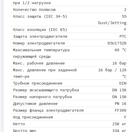
при 1/2 нагрузки
Количество полюсов
2
Класс защиты (IEC 34-5)
55
Dust/Jetting
Класс изоляции (IEC 85)
F
Защита электродвигателя
PTC
Номер электродвигателя
85U17528
Максимальная температура
60 °C
окружающей среды
Макс. рабочее давление
16 бар
Макс. давление при заданной
16 бар / 120
темп-ре
°C
Трубное присоединение
DIN
Размер всасывающего патрубка
DN 150
Размер напорного патрубка
DN 150
Допустимое давление
PN 16
Размер фланца электродвигателя
FF300
Код присоединения
F
Нетто
258 кг
Брутто вес
334 кг