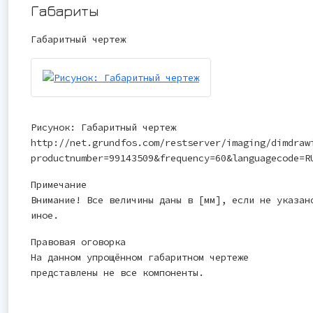
Габариты
Габаритный чертеж
Рисунок: Габаритный чертеж
http://net.grundfos.com/restserver/imaging/dimdraw
productnumber=99143509&frequency=60&languagecode=R
Примечание
Внимание! Все величины даны в [мм], если не указан
иное.
Правовая оговорка
На данном упрощённом габаритном чертеже
представлены не все компоненты.