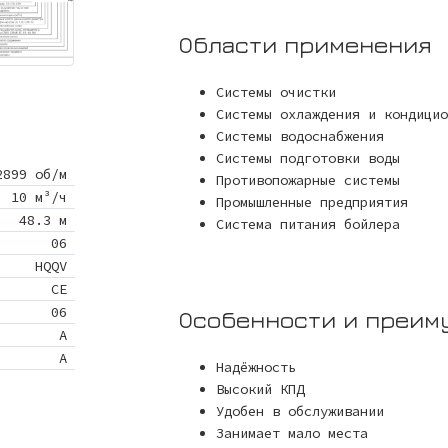
Области применения
Системы очистки
Системы охлаждения и кондицио
Системы водоснабжения
Системы подготовки воды
2899 об/м
Противопожарные системы
10 м³/ч
Промышленные предприятия
48.3 м
Система питания бойлера
06
HQQV
CE
06
Особенности и преим
A
A
Надёжность
Высокий КПД
Удобен в обслуживании
Занимает мало места