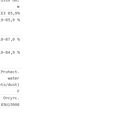
-2910 об/
м
IE3 85,9%
,9-85,9 %
,8-87,0 %
,0-84,9 %
(Protect.
water
ets/dust)
F
Отсутс.
85U15908