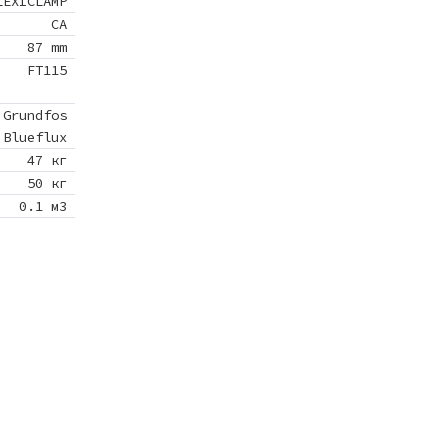
LEXICLAMP
CA
87 mm
FT115
Grundfos
Blueflux
47 кг
50 кг
0.1 м3