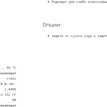
Подходит для слабо агрессивны
Опции
Защита от сухого хода и защит
 .. 90 °C
ржавеющая
сталь
IN W.-Nr.
1.4408
 A 351 CF
8M
ржавеющая