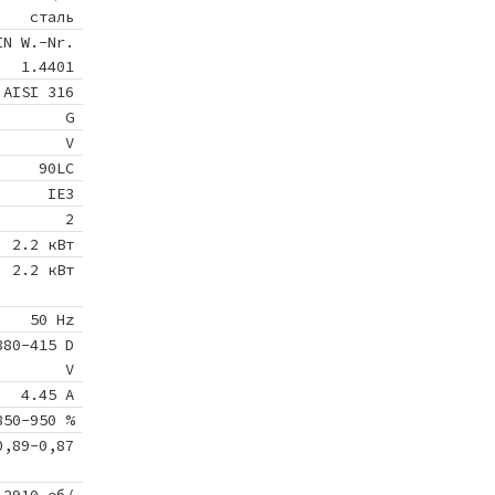
сталь
IN W.-Nr.
1.4401
AISI 316
G
V
90LC
IE3
2
2.2 кВт
2.2 кВт
50 Hz
380-415 D
V
4.45 A
850-950 %
0,89-0,87