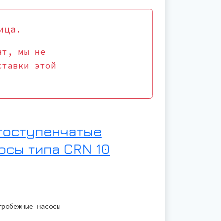
ица.
нт, мы не
ставки этой
гоступенчатые
осы типа CRN 10
тробежные насосы