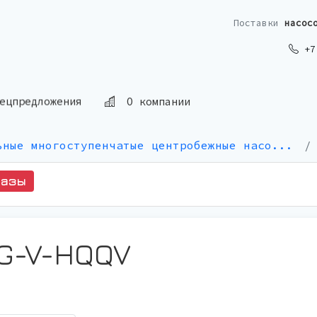
Поставки
насос
+7 
О компании
ецпредложения
ьные многоступенчатые центробежные насо...
казы
-G-V-HQQV