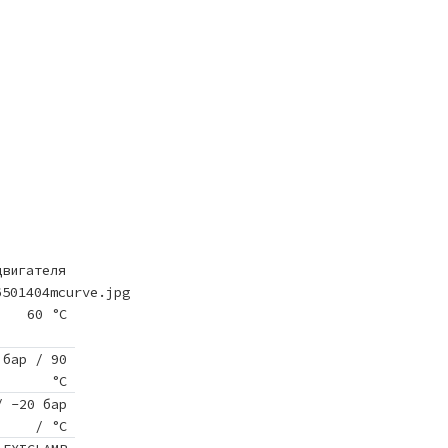
двигателя
6501404mcurve.jpg
60 °C
 бар / 90
°C
/ -20 бар
/ °C