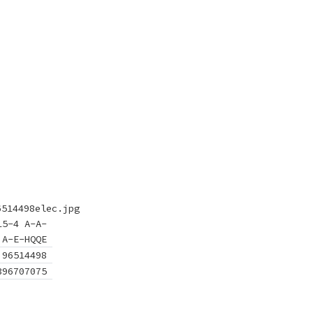
6514498elec.jpg
15-4 A-A-
A-E-HQQE
96514498
396707075