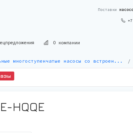
Поставки
насос
+7 
ецпредложения
О компании
ьные многоступенчатые насосы со встроен...
казы
-E-HQQE