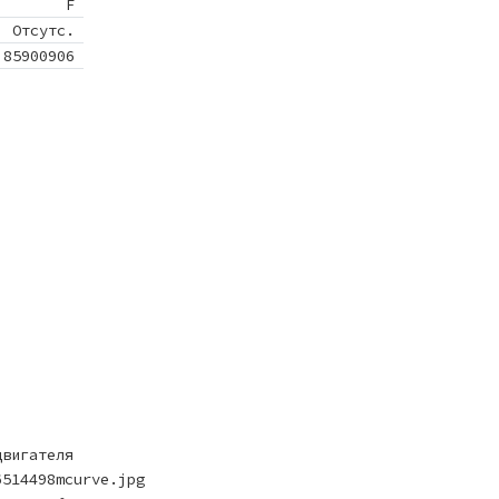
F
Отсутс.
85900906
двигателя
6514498mcurve.jpg