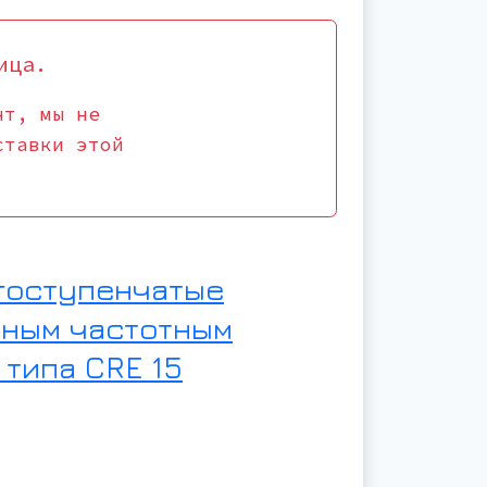
ица.
нт, мы не
ставки этой
гоступенчатые
нным частотным
типа CRE 15