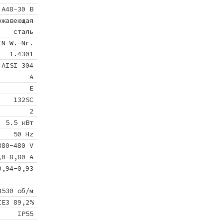
 A48-30 B
ржавеющая
сталь
IN W.-Nr.
1.4301
AISI 304
A
E
132SC
2
5.5 кВт
50 Hz
380-480 V
,0-8,80 A
0,94-0,93
3530 об/м
IE3 89,2%
IP55