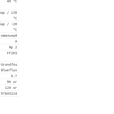
40 °C
бар / 120
°C
бар / -20
°C
овальный
A
Rp 2
FF265
Grundfos
Blueflux
0.7
96 кг
124 кг
97845214