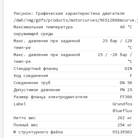
Рисунок: Графическая характеристика двигателя
/dwh/img/gdfs/products/motorcurves/96512808mcurve.
Максимальная температура
40 °C
окружающей среды
Макс. давление при заданной
25 бар / 120
темп-ре
°C
Макс. давление при заданной
25 / -20 бар /
темп-ре
°C
Стандартный фланец
DIN
Код соединения
F
Соединение труб
DN 50
Допустимое давление
PN 25
Размер фланца электродвигателя
FF300
Label
Grundfos
Blueflux
Нетто вес
202 кг
Полный вес
254 кг
№ структурного файла
95139502