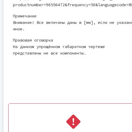
productnumber=96556472&frequency=50&languagecode=R
Примечание
Внимание! Все величины даны в [мм], если не указан
иное.
Правовая оговорка
На данном упрощённом габаритном чертеже
представлены не все компоненты.