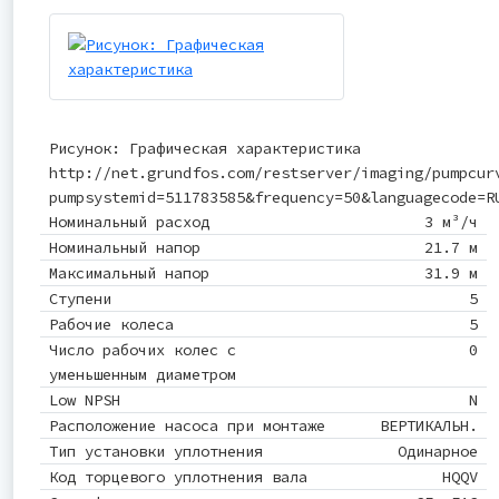
Рисунок: Графическая характеристика
http://net.grundfos.com/restserver/imaging/pumpcur
pumpsystemid=511783585&frequency=50&languagecode=R
Номинальный расход
3 м³/ч
Номинальный напор
21.7 м
Максимальный напор
31.9 м
Ступени
5
Рабочие колеса
5
Число рабочих колес с
0
уменьшенным диаметром
Low NPSH
N
Расположение насоса при монтаже
ВЕРТИКАЛЬН.
Тип установки уплотнения
Одинарное
Код торцевого уплотнения вала
HQQV