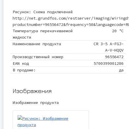
Рисунок: Схема подключений
http://net.grundfos.com/restserver/imaging/wiringd
productnumber=96556472&frequency=50&languagecode=R
Температура перекачиваемой
20 °C
жидкости
Наименование продукта
CR 3-5 A-FGJ-
A-V-HQQV
Производственный номер
96556472
EAN код
5700399001286
В продаже:
да
Изображения
Изображение продукта