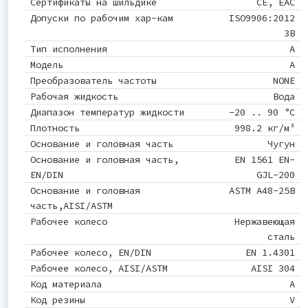
Сертификаты на шильдике
CE, EAC
Допуски по рабочим хар-кам
ISO9906:2012
3B
Тип исполнения
A
Модель
A
Преобразователь частоты
NONE
Рабочая жидкость
Вода
Диапазон температур жидкости
-20 .. 90 °C
Плотность
998.2 кг/м³
Основание и головная часть
Чугун
Основание и головная часть,
EN 1561 EN-
EN/DIN
GJL-200
Основание и головная
ASTM A48-25B
часть,AISI/ASTM
Рабочее колесо
Нержавеющая
сталь
Рабочее колесо, EN/DIN
EN 1.4301
Рабочее колесо, AISI/ASTM
AISI 304
Код материала
A
Код резины
V