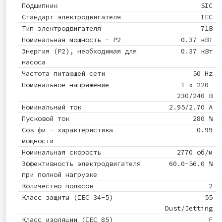
Подшипник
SIC
Стандарт электродвигателя
IEC
Тип электродвигателя
71B
Номинальная мощность - P2
0.37 кВт
Энергия (Р2), необходимая для
0.37 кВт
насоса
Частота питающей сети
50 Hz
Номинальное напряжение
1 x 220-
230/240 В
Номинальный ток
2.95/2.70 A
Пусковой ток
280 %
Cos фи - характеристика
0.99
мощности
Номинальная скорость
2770 об/м
Эффективность электродвигателя
60.0-56.0 %
при полной нагрузке
Количество полюсов
2
Класс защиты (IEC 34-5)
55
Dust/Jetting
Класс изоляции (IEC 85)
F