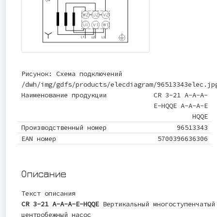
Рисунок: Схема подключений
/dwh/img/gdfs/products/elecdiagram/96513343elec.jp
Наименование продукции
CR 3-21 A-A-A-
E-HQQE A-A-A-E
HQQE
Производственный номер
96513343
EAN номер
5700396636306
Описание
Текст описания
CR 3-21 A-A-A-E-HQQE
Вертикальный многоступенчатый
центробежный насос