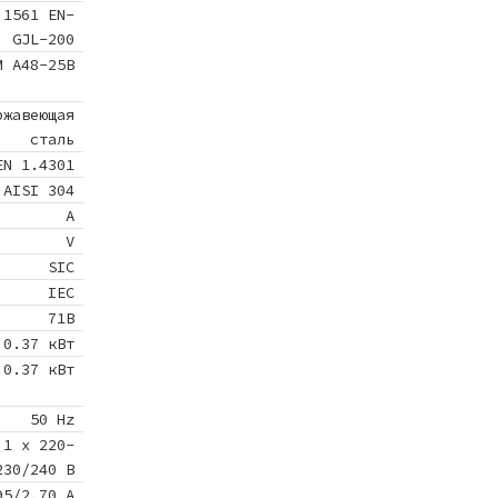
 1561 EN-
GJL-200
M A48-25B
ржавеющая
сталь
EN 1.4301
AISI 304
A
V
SIC
IEC
71B
0.37 кВт
0.37 кВт
50 Hz
1 x 220-
230/240 В
95/2.70 A