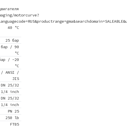
двигателя
maging/motorcurve?
languagecode=RUS&productrange=gma&searchdomain=SALEABLE&
40 °C
25 бар
 бар / 90
°C
бар / -20
°C
 / ANSI /
JIS
DN 25/32
 1/4 inch
DN 25/32
 1/4 inch
PN 25
250 lb
FT85