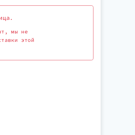
ица.
нт, мы не
ставки этой