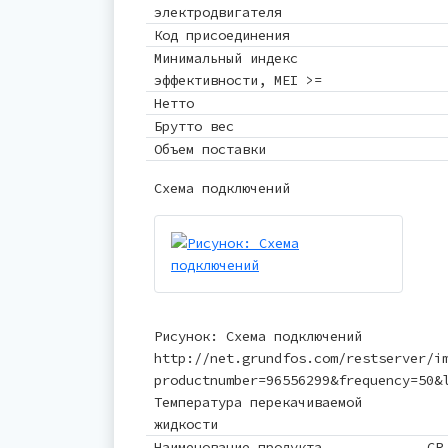
электродвигателя
Код присоединения
Минимальный индекс
эффективности, MEI >=
Нетто
Брутто вес
Объем поставки
Схема подключений
Рисунок: Схема подключений
http://net.grundfos.com/restserver/i
productnumber=96556299&frequency=50&
Температура перекачиваемой
жидкости
Наименование продукта
CR