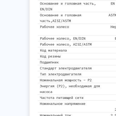
Основание и головная часть,
EN
EN/DIN
Основание и головная
AST
часть,AISI/ASTM
Рабочее колесо
Не
Рабочее колесо, EN/DIN
Рабочее колесо, AISI/ASTM
Код материала
Код резины
Подшипник
Стандарт электродвигателя
Тип электродвигателя
Номинальная мощность - P2
Энергия (Р2), необходимая для
насоса
Частота питающей сети
Номинальное напряжение
Номинальный ток
2.