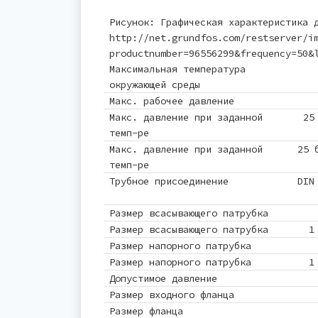
Рисунок: Графическая характеристика 
http://net.grundfos.com/restserver/i
productnumber=96556299&frequency=50&
Максимальная температура
окружающей среды
Макс. рабочее давление
Макс. давление при заданной
25
темп-ре
Макс. давление при заданной
25 
темп-ре
Трубное присоединение
DIN
Размер всасывающего патрубка
Размер всасывающего патрубка
1
Размер напорного патрубка
Размер напорного патрубка
1
Допустимое давление
Размер входного фланца
Размер фланца