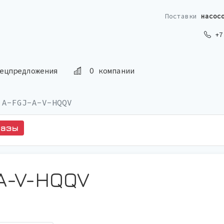
Поставки
насос
+7 
О компании
ецпредложения
 A-FGJ-A-V-HQQV
казы
-A-V-HQQV