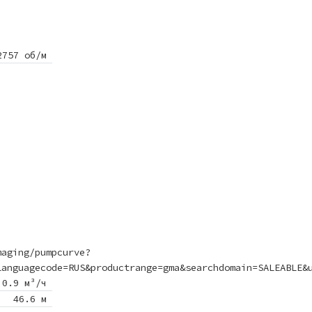
2757 об/м
maging/pumpcurve?
languagecode=RUS&productrange=gma&searchdomain=SALEABLE&
0.9 м³/ч
46.6 м