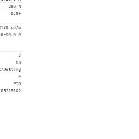
280 %
0.99
2770 об/м
.0-56.0 %
2
55
t/Jetting
F
PTO
85215102