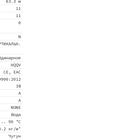
63.3 м
11
11
0
N
РТИКАЛЬН.
Одинарное
HQQV
CE, EAC
9906:2012
3B
A
A
NONE
Вода
 .. 90 °C
8.2 кг/м³
Чугун