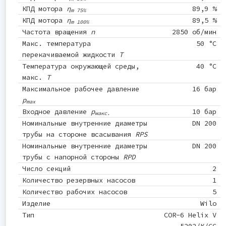
КПД мотора
η
89,9 %
m 75%
КПД мотора
η
89,5 %
m 100%
Частота вращения
n
2850 об/мин
Макс. температура
50 °C
перекачиваемой жидкости
T
Температура окружающей среды,
40 °C
макс.
T
Максимальное рабочее давление
16 бар
p
max
Входное давление
p
10 бар
макс.
Номинальные внутренние диаметры
DN 200
трубы на стороне всасывания
RPS
Номинальные внутренние диаметры
DN 200
трубы с напорной стороны
RPD
Число секций
2
Количество резервных насосов
1
Количество рабочих насосов
5
Изделие
Wilo
Тип
COR-6 Helix V
5202/K/CC