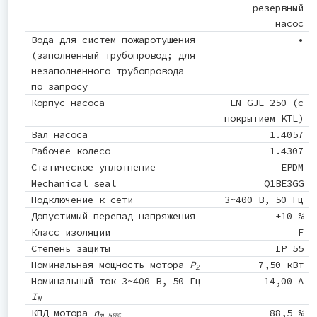
резервный
насос
Вода для систем пожаротушения
•
(заполненный трубопровод; для
незаполненного трубопровода -
по запросу
Корпус насоса
EN-GJL-250 (с
покрытием KTL)
Вал насоса
1.4057
Рабочее колесо
1.4307
Статическое уплотнение
EPDM
Mechanical seal
Q1BE3GG
Подключение к сети
3~400 В, 50 Гц
Допустимый перепад напряжения
±10 %
Класс изоляции
F
Степень защиты
IP 55
Номинальная мощность мотора
P
7,50 кВт
2
Номинальный ток 3~400 В, 50 Гц
14,00 A
I
N
КПД мотора
η
88,5 %
m 50%