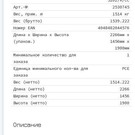
Арт.-№
2530745
Вес, прим.
m
1514 кг
Вес (брутто)
1539.222
Номер EAN
4048482044576
Длина x Ширина x Высота
2266мм x
(упаков.)
1456мм x
1900мм
Минимальное количество для
1
заказа
Единица минимального кол-ва для
PCE
заказа
Вес (нетто)
1514.222
Длина (нетто)
2266
Ширина (нетто)
1456
Высота (нетто)
1900
Описание