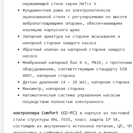
нержавеющей стали серии Helix V
Фундаментная рама из электролитически
оцинкованной стали с регулируемыми по высоте
вибропоглощающими опорами, обеспечивающими
изоляцию корпусного шума
Запорная арматура на стороне всасывания и
напорной стороне каждого насоса
Обратный клапан на напорной стороне каждого
насоса
Мембранный напорный бак 8 л, PN16, с проточным
оборудованием, соответствующим стандарту DIN
4807, напорная сторона
Датчик давления (4 – 20 мА), напорная сторона
Манометр, напорная сторона
Автоматическая система управления насосом
посредством полностью электронного
контроллера Comfort (CC-FC)
в корпусе из листовой
стали структуры RAL 7035, класс защиты IP 54,
состоящем из внутреннего источника питания, ЦП, ЧП
аналоговых и цифровых модулей ввода и вывода.