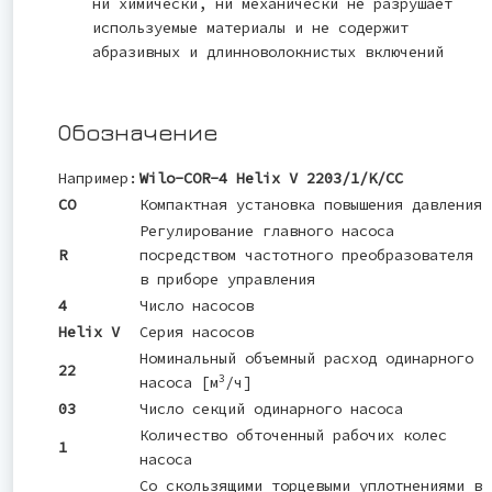
ни химически, ни механически не разрушает
используемые материалы и не содержит
абразивных и длинноволокнистых включений
Обозначение
Например:
Wilo-COR-4 Helix V 2203/1/K/CC
CO
Компактная установка повышения давления
Регулирование главного насоса
R
посредством частотного преобразователя
в приборе управления
4
Число насосов
Helix V
Серия насосов
Номинальный объемный расход одинарного
22
3
насоса [м
/ч]
03
Число секций одинарного насоса
Количество обточенный рабочих колес
1
насоса
Со скользящими торцевыми уплотнениями в