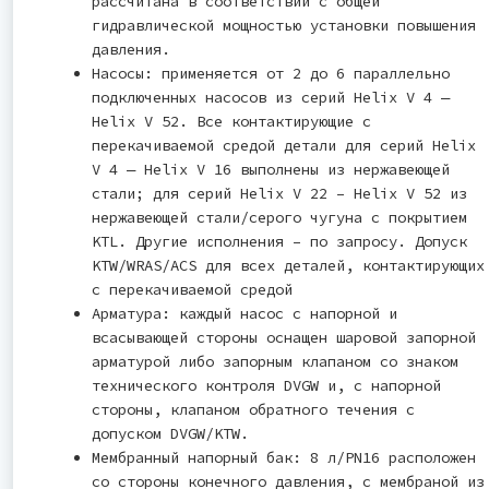
рассчитана в соответствии с общей
гидравлической мощностью установки повышения
давления.
Насосы: применяется от 2 до 6 параллельно
подключенных насосов из серий Helix V 4 ―
Helix V 52. Все контактирующие с
перекачиваемой средой детали для серий Helix
V 4 ― Helix V 16 выполнены из нержавеющей
стали; для серий Helix V 22 – Helix V 52 из
нержавеющей стали/серого чугуна с покрытием
KTL. Другие исполнения – по запросу. Допуск
KTW/WRAS/ACS для всех деталей, контактирующих
с перекачиваемой средой
Арматура: каждый насос с напорной и
всасывающей стороны оснащен шаровой запорной
арматурой либо запорным клапаном со знаком
технического контроля DVGW и, с напорной
стороны, клапаном обратного течения с
допуском DVGW/KTW.
Мембранный напорный бак: 8 л/PN16 расположен
со стороны конечного давления, с мембраной из