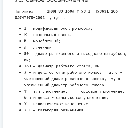
Например
1КМЛ 80-160а т-У3.1 ТУ3631-206-
05747979-2002
, где :
1
– модификация электронасоса;
К
– консольный насос;
М
- моноблочный;
Л
- линейный
80
– диаметры входного и выходного патрубков,
мм;
160
– диаметр рабочего колеса, мм
а
- индекс обточки рабочего колеса: а, б -
уменьшенный диаметр рабочего колеса, м, л -
увеличенный диаметр рабочего колеса;
т
- тип уплотнения, т - торцовое уплотнение,
без индекса - сальниковое уплотнение;
У
– климатическое исполнение
3.1
– категория размещения