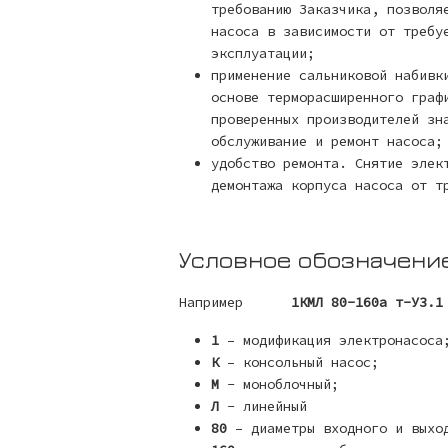
требованию Заказчика, позволя
насоса в зависимости от требу
эксплуатации;
применение сальниковой набивк
основе терморасширенного граф
проверенных производителей зн
обслуживание и ремонт насоса;
удобство ремонта. Снятие элек
демонтажа корпуса насоса от т
Условное обозначени
Например
1КМЛ 80-160а т-У3.1
1
– модификация электронасоса
К
– консольный насос;
М
- моноблочный;
Л
- линейный
80
– диаметры входного и выход