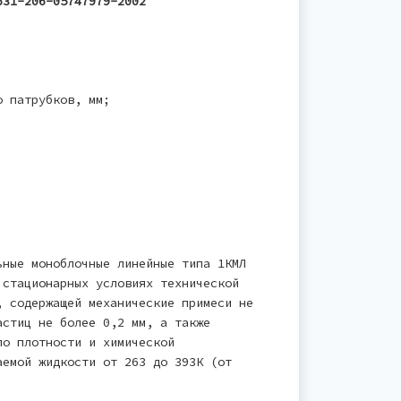
631-206-05747979-2002
;
о патрубков, мм;
ьные моноблочные линейные типа 1КМЛ
 стационарных условиях технической
, содержащей механические примеси не
астиц не более 0,2 мм, а также
по плотности и химической
аемой жидкости от 263 до 393К (от