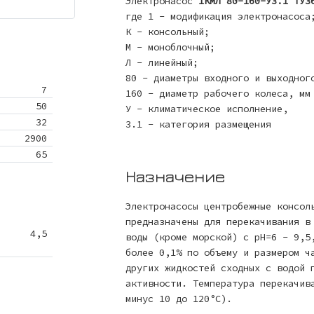
Электронасос
1КМЛ 80-160-У3.1 ТУ3
где 1 - модификация электронасоса
К - консольный;
М - моноблочный;
Л - линейный;
80 - диаметры входного и выходног
7
160 - диаметр рабочего колеса, мм
50
У - климатическое исполнение,
32
3.1 - категория размещения
2900
65
Назначение
Электронасосы центробежные консол
предназначены для перекачивания в
4,5
воды (кроме морской) с рН=6 - 9,5
более 0,1% по объему и размером ч
других жидкостей сходных с водой 
активности. Температура перекачив
минус 10 до 120°С).