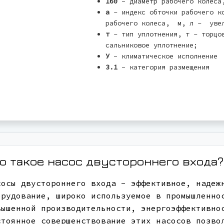
160
– диаметр рабочего колеса
а
- индекс обточки рабочего к
рабочего колеса, м, л - увел
т
- тип уплотнения, т - торцов
сальниковое уплотнение;
У
– климатическое исполнение
3.1
– категория размещения
о такое насос двустороннего входа?
сосы двустороннего входа - эффективное, надеж
орудование, широко используемое в промышленно
вышенной производительности, энергоэффективно
стоянное совершенствование этих насосов позво