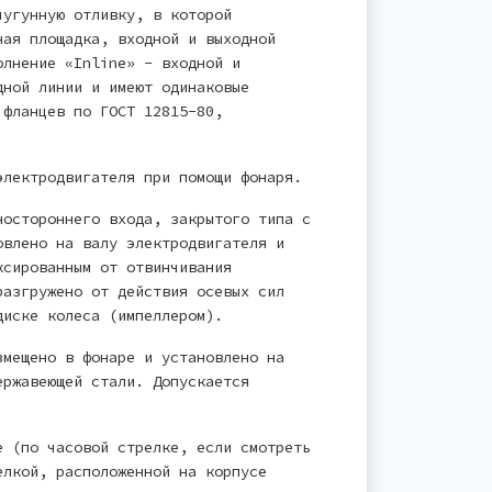
чугунную отливку, в которой
ная площадка, входной и выходной
олнение «Inline» - входной и
дной линии и имеют одинаковые
 фланцев по ГОСТ 12815-80,
электродвигателя при помощи фонаря.
ностороннего входа, закрытого типа с
овлено на валу электродвигателя и
ксированным от отвинчивания
разгружено от действия осевых сил
диске колеса (импеллером).
змещено в фонаре и установлено на
ержавеющей стали. Допускается
е (по часовой стрелке, если смотреть
елкой, расположенной на корпусе