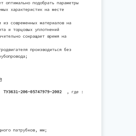
ет оптимально подобрать параметры
емых характеристик на месте
и из современных материалов на
ита и торцовых уплотнений
ачительно сокращает время на
тродвигателя производиться без
рубопровода;
е
 ТУ3631-206-05747979-2002
, где :
;
ного патрубков, мм;