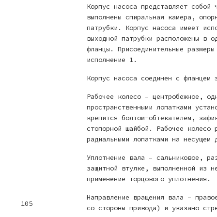
Корпус насоса представляет собой 
выполнены спиральная камера, опор
патрубки. Корпус насоса имеет исп
выходной патрубки расположены в о
фланцы. Присоединительные размеры
исполнение 1.
Корпус насоса соединен с фланцем 
Рабочее колесо – центробежное, од
пространственными лопатками устан
крепится болтом-обтекателем, зафи
стопорной шайбой. Рабочее колесо 
радиальными лопатками на несущем 
Уплотнение вала – сальниковое, ра
защитной втулке, выполненной из н
применение торцового уплотнения.
Направление вращения вала – право
105
со стороны привода) и указано стр