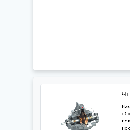
Чт
На
об
по
По