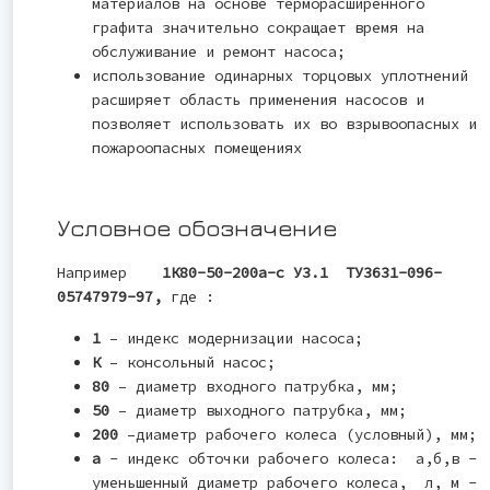
материалов на основе терморасширенного
графита значительно сокращает время на
обслуживание и ремонт насоса;
использование одинарных торцовых уплотнений
расширяет область применения насосов и
позволяет использовать их во взрывоопасных и
пожароопасных помещениях
Условное обозначение
Например
1К80-50-200а-с У3.1 ТУ3631-096-
05747979-97
,
где :
1
– индекс модернизации насоса;
К
– консольный насос;
80
– диаметр входного патрубка, мм;
50
– диаметр выходного патрубка, мм;
200
–диаметр рабочего колеса (условный), мм;
а
- индекс обточки рабочего колеса: а,б,в -
уменьшенный диаметр рабочего колеса, л, м -