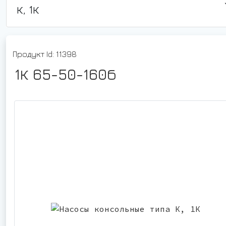
К, 1К
Продукт Id: 11398
1К 65-50-160б