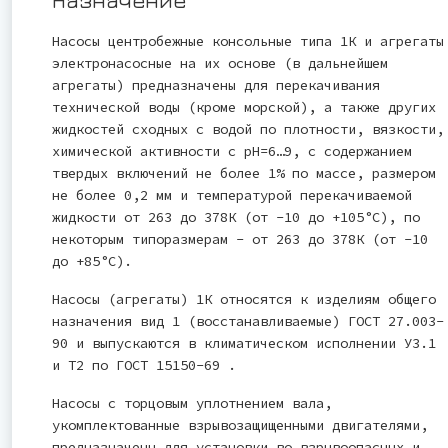
Назначение
Насосы центробежные консольные типа 1К и агрегаты
электронасосные на их основе (в дальнейшем
агрегаты) предназначены для перекачивания
технической воды (кроме морской), а также других
жидкостей сходных с водой по плотности, вязкости,
химической активности с рН=6…9, с содержанием
твердых включений не более 1% по массе, размером
не более 0,2 мм и температурой перекачиваемой
жидкости от 263 до 378К (от -10 до +105°С), по
некоторым типоразмерам - от 263 до 378К (от -10
до +85°С).
Насосы (агрегаты) 1К относятся к изделиям общего
назначения вид 1 (восстанавливаемые) ГОСТ 27.003-
90 и выпускаются в климатическом исполнении У3.1
и Т2 по ГОСТ 15150-69 .
Насосы с торцовым уплотнением вала,
укомплектованные взрывозащищенными двигателями,
предназначены для установки во взрывоопасных и