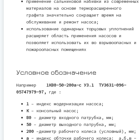
применение сальниковой набивки из современных
материалов на основе терморасширенного
графита значительно сокращает время на
обслуживание и ремонт насоса;
использование одинарных торцовых уплотнений
расширяет область применения насосов и
позволяет использовать их во взрывоопасных и
пожароопасных помещениях
Условное обозначение
Например
1К80-50-200а-с У3.1 ТУ3631-096-
05747979-97
,
где :
1
– индекс модернизации насоса;
К
– консольный насос;
80
– диаметр входного патрубка, мм;
50
– диаметр выходного патрубка, мм;
200
–диаметр рабочего колеса (условный), мм;
а
- индекс обточки рабочего колеса: а,б,в -