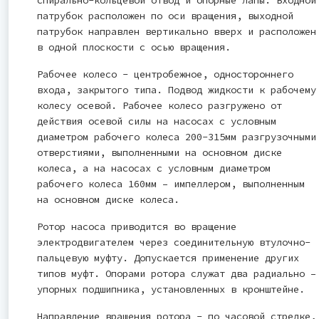
спирально-кольцевой отвод и опорные лапы. Входной
патрубок расположен по оси вращения, выходной
патрубок направлен вертикально вверх и расположен
в одной плоскости с осью вращения.
Рабочее колесо - центробежное, одностороннего
входа, закрытого типа. Подвод жидкости к рабочему
колесу осевой. Рабочее колесо разгружено от
действия осевой силы на насосах с условным
диаметром рабочего колеса 200-315мм разгрузочными
отверстиями, выполненными на основном диске
колеса, а на насосах с условным диаметром
рабочего колеса 160мм – импеллером, выполненным
на основном диске колеса.
Ротор насоса приводится во вращение
электродвигателем через соединительную втулочно-
пальцевую муфту. Допускается применение других
типов муфт. Опорами ротора служат два радиально –
упорных подшипника, установленных в кронштейне.
Направление вращения ротора - по часовой стрелке,