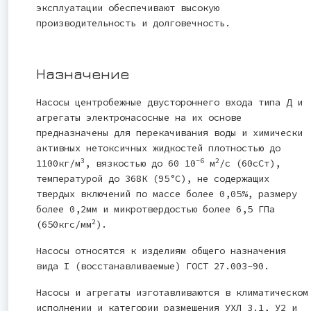
эксплуатации обеспечивают высокую
производительность и долговечность.
Назначение
Насосы центробежные двустороннего входа типа Д и
агрегаты электронасосные на их основе
предназначены для перекачивания воды и химически
активных нетоксичных жидкостей плотностью до
3
-6
2
1100кг/м
, вязкостью до 60 10
м
/с (60сСт),
температурой до 368К (95°С), не содержащих
твердых включений по массе более 0,05%, размеру
более 0,2мм и микротвердостью более 6,5 ГПа
2
(650кгс/мм
).
Насосы относятся к изделиям общего назначения
вида I (восстанавливаемые) ГОСТ 27.003-90.
Насосы и агрегаты изготавливаются в климатическом
исполнении и категории размещения УХЛ 3.1, У2 и