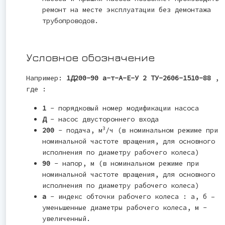
ремонт на месте эксплуатации без демонтажа
трубопроводов.
Условное обозначение
Например:
1Д200-90 а-т-А-Е-У 2 ТУ-2606-1510-88
,
где :
1
- порядковый номер модификации насоса
Д
- насос двустороннего входа
3
200
- подача, м
/ч (в номинальном режиме при
номинальной частоте вращения, для основного
исполнения по диаметру рабочего колеса)
90
- напор, м (в номинальном режиме при
номинальной частоте вращения, для основного
исполнения по диаметру рабочего колеса)
а
- индекс обточки рабочего колеса : а, б –
уменьшенные диаметры рабочего колеса, м -
увеличенный.