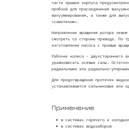
части крышки корпуса предусмотрен
пробкой для присоединения вакуумн
вакууммирования, а также для выпу
«самотеком».
Направление вращения ротора левое
смотреть со стороны привода. По т
изготовление насоса с правым вращ
Рабочее колесо - двухстороннего в
уравновесить осевые силы. Остаточ
радиальными или радиально-упорным
Для предотвращения протечек жидко
устанавливаются сальниковые или о
Применение
в системах горячего и холодно
в системах водозаборов