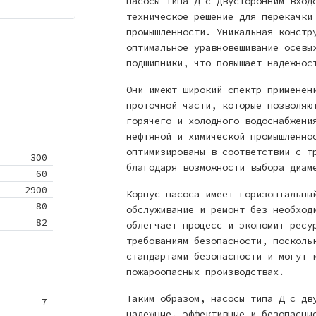
Насосы типа Д с двусторонним вход
техническое решение для перекачки
промышленности. Уникальная констр
оптимальное уравновешивание осевы
подшипники, что повышает надежнос
Они имеют широкий спектр применен
проточной части, которые позволяю
горячего и холодного водоснабжени
нефтяной и химической промышленно
оптимизированы в соответствии с т
300
благодаря возможности выбора диам
60
2900
Корпус насоса имеет горизонтальны
80
обслуживание и ремонт без необход
82
облегчает процесс и экономит ресу
требованиям безопасности, посколь
стандартами безопасности и могут 
пожароопасных производствах.
Таким образом, насосы типа Д с дв
7
надежные, эффективные и безопасны