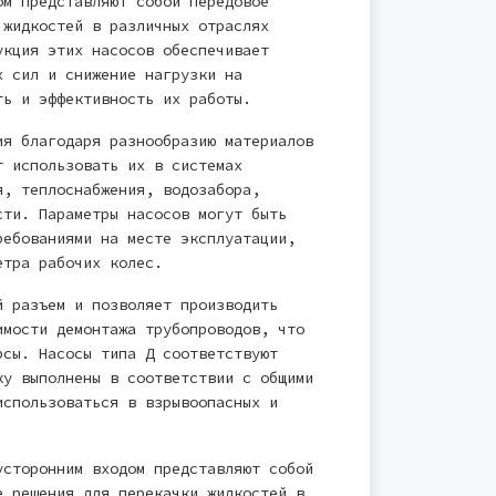
ом представляют собой передовое
 жидкостей в различных отраслях
укция этих насосов обеспечивает
х сил и снижение нагрузки на
ть и эффективность их работы.
ия благодаря разнообразию материалов
т использовать их в системах
я, теплоснабжения, водозабора,
сти. Параметры насосов могут быть
ребованиями на месте эксплуатации,
етра рабочих колес.
й разъем и позволяет производить
имости демонтажа трубопроводов, что
рсы. Насосы типа Д соответствуют
ку выполнены в соответствии с общими
использоваться в взрывоопасных и
усторонним входом представляют собой
е решения для перекачки жидкостей в