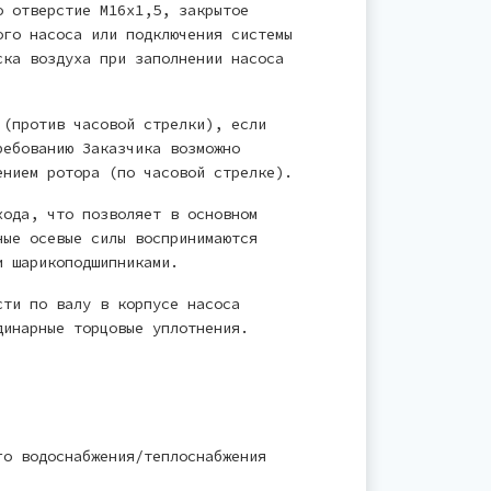
о отверстие М16х1,5, закрытое
ого насоса или подключения системы
ска воздуха при заполнении насоса
 (против часовой стрелки), если
ребованию Заказчика возможно
ением ротора (по часовой стрелке).
хода, что позволяет в основном
ные осевые силы воспринимаются
и шарикоподшипниками.
сти по валу в корпусе насоса
динарные торцовые уплотнения.
го водоснабжения/теплоснабжения