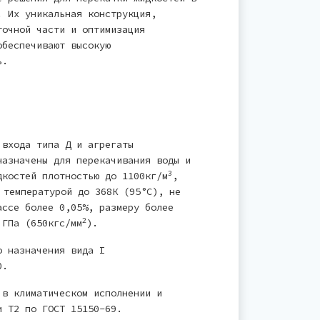
. Их уникальная конструкция,
точной части и оптимизация
обеспечивают высокую
ь.
 входа типа Д и агрегаты
назначены для перекачивания воды и
3
дкостей плотностью до 1100кг/м
,
 температурой до 368К (95°С), не
ассе более 0,05%, размеру более
2
 ГПа (650кгс/мм
).
о назначения вида I
0.
 в климатическом исполнении и
и Т2 по ГОСТ 15150-69.