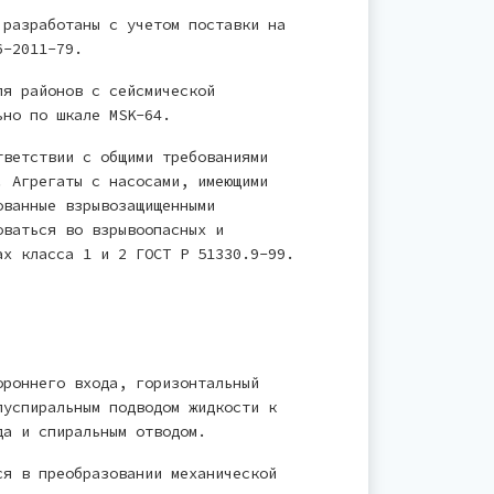
 разработаны с учетом поставки на
6-2011-79.
ля районов с сейсмической
ьно по шкале MSK-64.
тветствии с общими требованиями
. Агрегаты с насосами, имеющими
ованные взрывозащищенными
оваться во взрывоопасных и
ах класса 1 и 2 ГОСТ Р 51330.9-99.
ороннего входа, горизонтальный
луспиральным подводом жидкости к
да и спиральным отводом.
ся в преобразовании механической