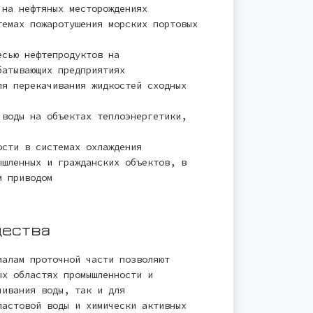
 на нефтяных месторождениях
темах пожаротушения морских портовых
есью нефтепродуктов на
батывающих предприятиях
ля перекачивания жидкостей сходных
 воды на объектах теплоэнергетики,
ости в системах охлаждения
ышленных и гражданских объектов, в
м приводом
щества
иалам проточной части позволяют
ых областях промышленности и
чивания воды, так и для
ластовой воды и химически активных