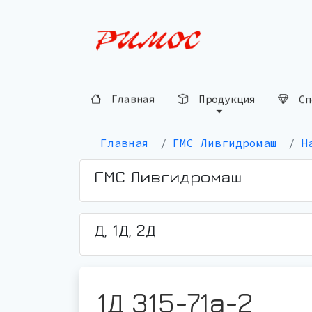
Сп
Продукция
Главная
Главная
ГМС Ливгидромаш
Н
ГМС Ливгидромаш
Д, 1Д, 2Д
1Д 315-71а-2