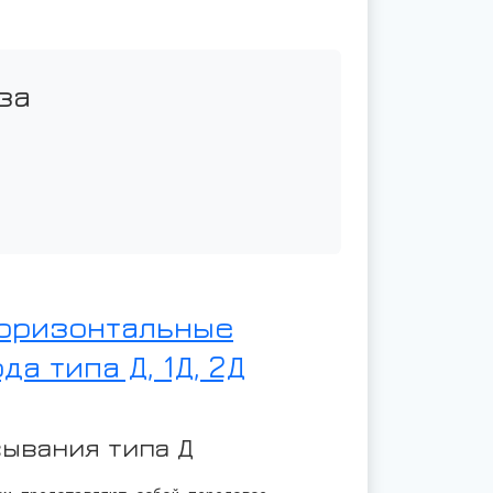
за
горизонтальные
а типа Д, 1Д, 2Д
сывания типа Д