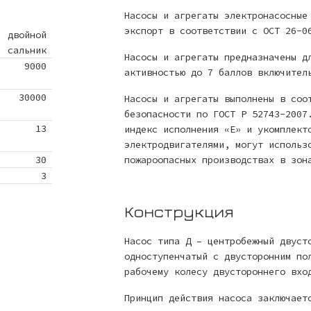
Насосы и агрегаты электронасосные
экспорт в соответствии с ОСТ 26-0
двойной
сальник
Насосы и агрегаты предназначены д
9000
активностью до 7 баллов включител
30000
Насосы и агрегаты выполнены в соо
безопасности по ГОСТ Р 52743-2007
13
индекс исполнения «Е» и укомплект
электродвигателями, могут использ
30
пожароопасных производствах в зон
3
Конструкция
Насос типа Д – центробежный двуст
одноступенчатый с двусторонним по
рабочему колесу двустороннего вхо
Принцип действия насоса заключает