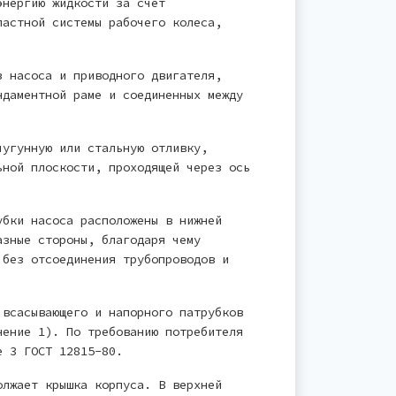
энергию жидкости за счет
пастной системы рабочего колеса,
з насоса и приводного двигателя,
ндаментной раме и соединенных между
чугунную или стальную отливку,
ьной плоскости, проходящей через ось
убки насоса расположены в нижней
азные стороны, благодаря чему
 без отсоединения трубопроводов и
 всасывающего и напорного патрубков
нение 1). По требованию потребителя
е 3 ГОСТ 12815-80.
олжает крышка корпуса. В верхней