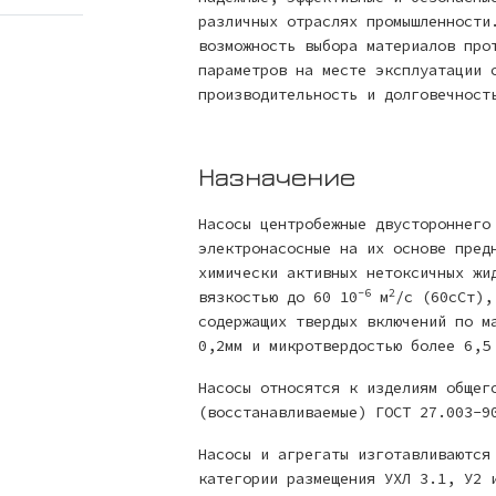
различных отраслях промышленности
возможность выбора материалов про
параметров на месте эксплуатации 
производительность и долговечност
Назначение
Насосы центробежные двустороннего
электронасосные на их основе пред
химически активных нетоксичных жи
-6
2
вязкостью до 60 10
м
/с (60сСт),
содержащих твердых включений по м
0,2мм и микротвердостью более 6,5
Насосы относятся к изделиям общег
(восстанавливаемые) ГОСТ 27.003-9
Насосы и агрегаты изготавливаются
категории размещения УХЛ 3.1, У2 