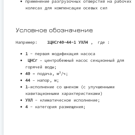
применение разгрузочных отверстий на рабочих
колесах для компенсации осевых сил
Условное обозначение
Например:
1ЦНСг40-44-1 УХЛ4
, где :
1
- первая модификация насоса
ЦНСг
– центробежный насос секционный для
горячей воды;
3
40 –
подача, м
/ч;
44
– напор, м;
1
–исполнение со шнеком (с улучшенными
кавитационными характеристиками)
УХЛ
- климатическое исполнение;
4
- категория размещения;