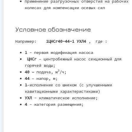
применение разгрузочных отверстий на рабочих
колесах для компенсации осевых сил
Условное обозначение
Например:
1ЦНСг40-44-1 УХЛ4
, где :
1
- первая модификация насоса
ЦНСг
– центробежный насос секционный для
горячей воды;
3
40 –
подача, м
/ч;
44
– напор, м;
1
–исполнение со шнеком (с улучшенными
кавитационными характеристиками)
УХЛ
- климатическое исполнение;
4
- категория размещения;