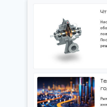
Чт
На
об
по
По
ре
Те
г
Ры
ин