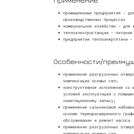
Применение
промышленные предприятия - дл
производственных процессах
коммунальное хозяйство - для 
теплоэлектростанции - питание
предприятия теплоэнергетики -
Особенности/преиму
применение разгрузочных отвер
компенсации осевых сил;
конструктивное исполнение со 
условий эксплуатации с повыше
кавитационному запасу;
применение сальниковой набивк
основе терморасширенного граф
обслуживание и ремонт насоса
применение разгрузочных отвер
компенсации осевых сил