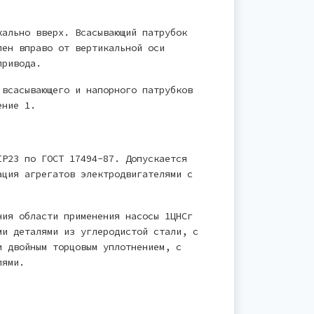
кально вверх. Всасывающий патрубок
лен вправо от вертикальной оси
привода.
 всасывающего и напорного патрубков
ение 1.
IP23 по ГОСТ 17494-87. Допускается
ация агрегатов электродвигателями с
ния области применения насосы 1ЦНСг
ми деталями из углеродистой стали, с
и двойным торцовым уплотнением, с
лями.