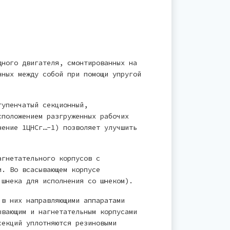
дного двигателя, смонтированных на
нных между собой при помощи упругой
тупенчатый секционный,
сположением разгруженных рабочих
нение 1ЦНСг…-1) позволяет улучшить
агнетательного корпусов с
и. Во всасывающем корпусе
 шнека для исполнения со шнеком).
 в них направляющими аппаратами
ывающим и нагнетательным корпусами
секций уплотняются резиновыми