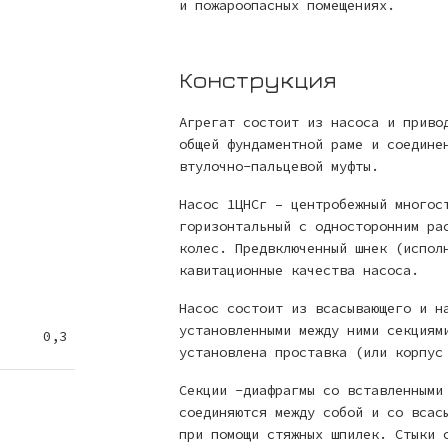
и пожароопасных помещениях.
Конструкция
Агрегат состоит из насоса и приво
общей фундаментной раме и соедине
втулочно-пальцевой муфты.
Насос 1ЦНСг – центробежный многос
горизонтальный с односторонним ра
колес. Предвключенный шнек (испол
кавитационные качества насоса.
Насос состоит из всасывающего и н
установленными между ними секциям
0,3
установлена проставка (или корпус
Секции -диафрагмы со вставленными
соединяются между собой и со всас
при помощи стяжных шпилек. Стыки 