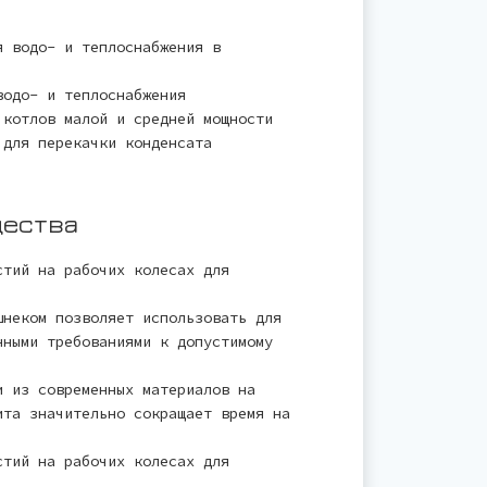
я водо- и теплоснабжения в
водо- и теплоснабжения
 котлов малой и средней мощности
 для перекачки конденсата
щества
стий на рабочих колесах для
шнеком позволяет использовать для
нными требованиями к допустимому
и из современных материалов на
ита значительно сокращает время на
стий на рабочих колесах для