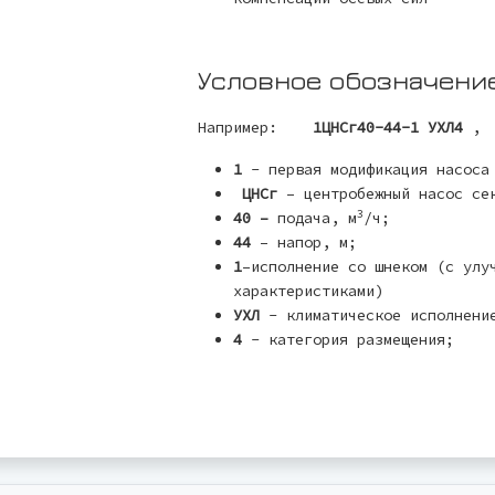
Условное обозначени
Например:
1ЦНСг40-44-1 УХЛ4
, 
1
- первая модификация насоса
ЦНСг
– центробежный насос сек
3
40 –
подача, м
/ч;
44
– напор, м;
1
–исполнение со шнеком (с улу
характеристиками)
УХЛ
- климатическое исполнени
4
- категория размещения;