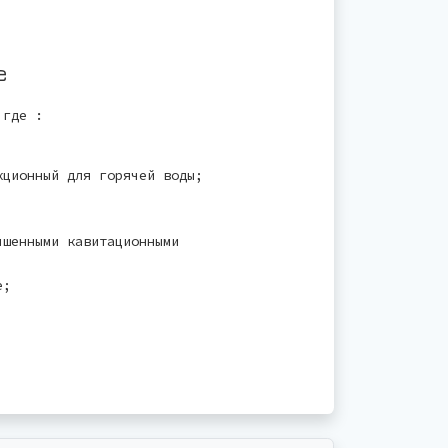
е
где :
ционный для горячей воды;
чшенными кавитационными
е;