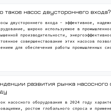
о такое насос двустороннего входа?
сосы двустороннего входа - эффективное, надеж
орудование, широко используемое в промышленно
вышенной производительности, энергоэффективно
стоянное совершенствование этих насосов позво
шением для обеспечения работы промышленных си
нденции развития рынка насосного 
оду
нок насосного оборудования в 2024 году характ
новациями, ростом глобального спроса и примен