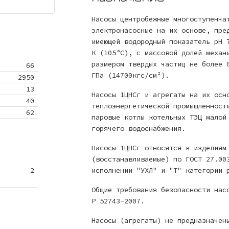
Насосы центробежные многоступенча
электронасосные на их основе, пре
имеющей водородный показатель рН 
К (105°С), с массовой долей механ
размером твердых частиц не более 
66
ГПа (14700кгс/см²).
2950
13
Насосы 1ЦНСг и агрегаты на их осн
40
теплоэнергетической промышленност
62
паровые котлы котельных ТЭЦ малой
горячего водоснабжения.
Насосы 1ЦНСг относятся к изделиям
(восстанавливаемые) по ГОСТ 27.00
2
исполнении "УХЛ" и "Т" категории 
Общие требования безопасности нас
Р 52743-2007.
Насосы (агрегаты) не предназначен