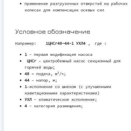
применение разгрузочных отверстий на рабочих
колесах для компенсации осевых сил
Условное обозначение
Например:
1ЦНСг40-44-1 УХЛ4
, где :
1
- первая модификация насоса
ЦНСг
– центробежный насос секционный для
горячей воды;
3
40 –
подача, м
/ч;
44
– напор, м;
1
–исполнение со шнеком (с улучшенными
кавитационными характеристиками)
УХЛ
- климатическое исполнение;
4
- категория размещения;