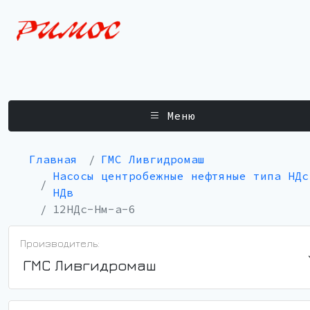
Меню
Главная
ГМС Ливгидромаш
Насосы центробежные нефтяные типа НДс
НДв
12НДс-Нм-а-6
Производитель:
ГМС Ливгидромаш