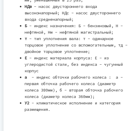
мм, уменьшенный в 25 раз;
НДв
- насос двустороннего входа
высоконапорный; НДс - насос двустороннего
входа средненапорный;
Б
- индекс назначения: Б - бензиновый, Н -
нефтяной, Нм - нефтяной магистральный;
т
- тип уплотнения вала: т - одинарное
торцовое уплотнение со вспомогательным, тд -
двойное торцовое уплотнение;
Е
- индекс материала корпуса: Е - из
углеродистой стали, без индекса - чугунный
корпус
а
- индекс обточки рабочего колеса : а -
первая обточка рабочего колеса (диаметр
колеса 380мм), б - вторая обточка рабочего
колеса (диаметр колеса 360мм);
У2
- климатическое исполнение и категория
размещения.