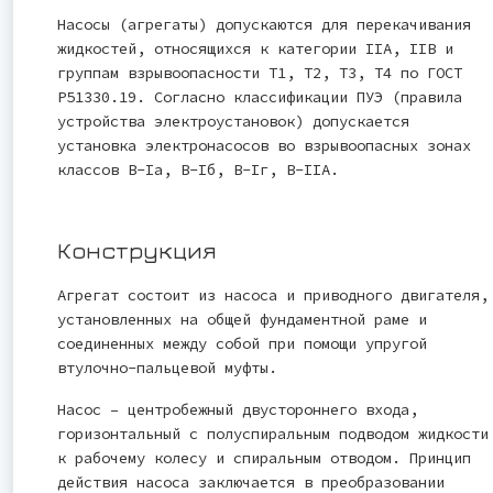
Насосы (агрегаты) допускаются для перекачивания
жидкостей, относящихся к категории IIА, IIВ и
группам взрывоопасности Т1, Т2, Т3, Т4 по ГОСТ
Р51330.19. Согласно классификации ПУЭ (правила
устройства электроустановок) допускается
установка электронасосов во взрывоопасных зонах
классов В-Iа, В-Iб, В-Iг, В-IIА.
Конструкция
Агрегат состоит из насоса и приводного двигателя,
установленных на общей фундаментной раме и
соединенных между собой при помощи упругой
втулочно-пальцевой муфты.
Насос – центробежный двустороннего входа,
горизонтальный с полуспиральным подводом жидкости
к рабочему колесу и спиральным отводом. Принцип
действия насоса заключается в преобразовании