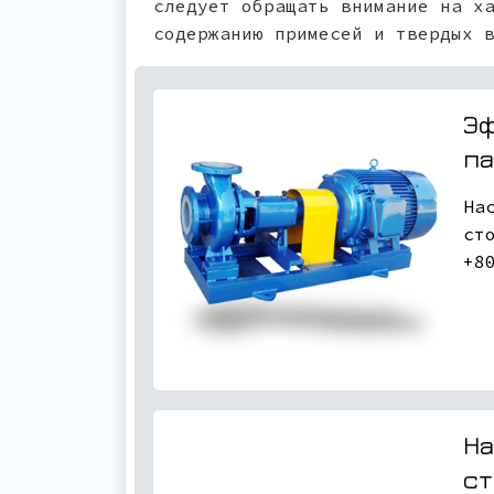
следует обращать внимание на х
содержанию примесей и твердых 
Эф
па
На
ст
+8
На
ст