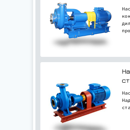
На
ко
ди
пр
На
ст
На
На
ст