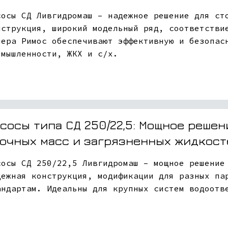
сосы СД Ливгидромаш – надежное решение для ст
нструкция, широкий модельный ряд, соответстви
лера Римос обеспечивают эффективную и безопас
омышленности, ЖКХ и с/х.
сосы типа СД 250/22,5: Мощное реше
очных масс и загрязненных жидкост
сосы СД 250/22,5 Ливгидромаш – мощное решение
дежная конструкция, модификации для разных па
андартам. Идеальны для крупных систем водоотв