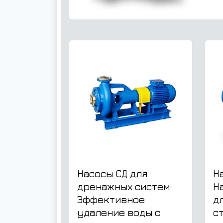
Насосы СД для
Н
дренажных систем:
Н
Эффективное
д
удаление воды с
с