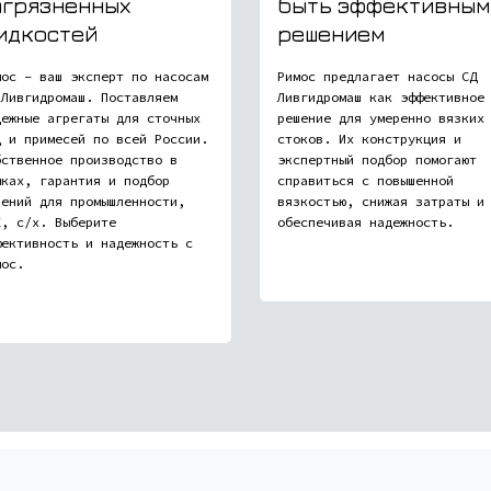
агрязненных
быть эффективным
идкостей
решением
мос – ваш эксперт по насосам
Римос предлагает насосы СД
 Ливгидромаш. Поставляем
Ливгидромаш как эффективное
дежные агрегаты для сточных
решение для умеренно вязких
д и примесей по всей России.
стоков. Их конструкция и
бственное производство в
экспертный подбор помогают
мках, гарантия и подбор
справиться с повышенной
шений для промышленности,
вязкостью, снижая затраты и
Х, с/х. Выберите
обеспечивая надежность.
фективность и надежность с
мос.