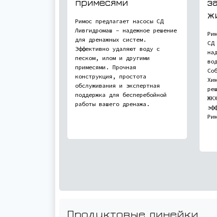
примесями
з
ж
Римос предлагает насосы СД
Ливгидромаш – надежное решение
Ри
для дренажных систем.
СД
Эффективно удаляют воду с
на
песком, илом и другими
во
примесями. Прочная
Со
конструкция, простота
Хи
обслуживания и экспертная
ре
поддержка для бесперебойной
ЖК
работы вашего дренажа.
эф
Ри
Продуктовые линейки