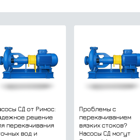
асосы СД от Римос:
Проблемы с
адежное решение
перекачиванием
ля перекачивания
вязких стоков?
точных вод и
Насосы СД могут