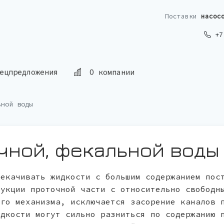
Поставки
насос
+7 
ецпредложения
О компании
ьной воды
очной, фекальной воды
рекачивать жидкости с большим содержанием пос
рукции проточной части с относительно свободн
ого механизма, исключается засорение каналов 
идкости могут сильно разниться по содержанию 