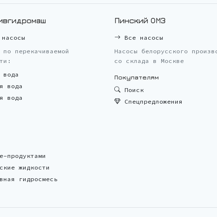
ивгидромаш
Пинский ОМЗ
насосы
Все насосы
 по перекачиваемой
Насосы белорусского произв
ти:
со склада в Москве
 вода
Покупателям
я вода
Поиск
я вода
Спецпредложения
е-продуктами
ские жидкости
вная гидросмесь