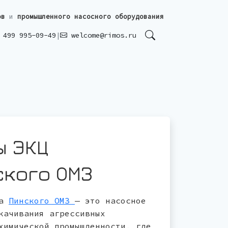
ов
и
промышленного насосного оборудования
499 995-09-49
|
welcome@rimos.ru
ы ЭКЦ
ского ОМЗ
ва
Пинского ОМЗ
— это насосное
качивания агрессивных
химической промышленности, где