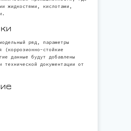
ми жидкостями, кислотами,
и.
ики
модельный ряд, параметры
я (коррозионно-стойкие
гие данные будут добавлены
и технической документации от
ние