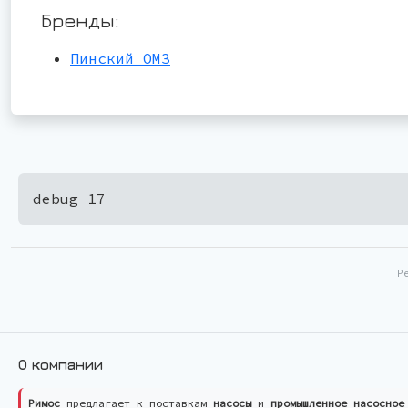
Бренды:
Пинский ОМЗ
debug 17
Р
О компании
Римос
предлагает к поставкам
насосы
и
промышленное насосное