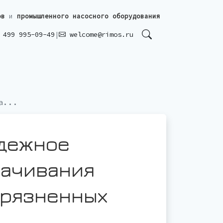
ов
и
промышленного насосного оборудования
499 995-09-49
|
welcome@rimos.ru
а...
адежное
качивания
грязненных