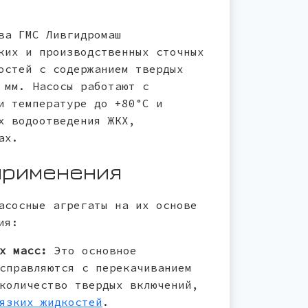
ва ГМС Ливгидромаш
ких и производственных сточных
остей с содержанием твердых
 мм. Насосы работают с
и температуре до +80°C и
х водоотведения ЖКХ,
ах.
применения
асосные агрегаты на их основе
ия:
х масс:
Это основное
справляются с перекачиванием
количество твердых включений,
язких жидкостей
.