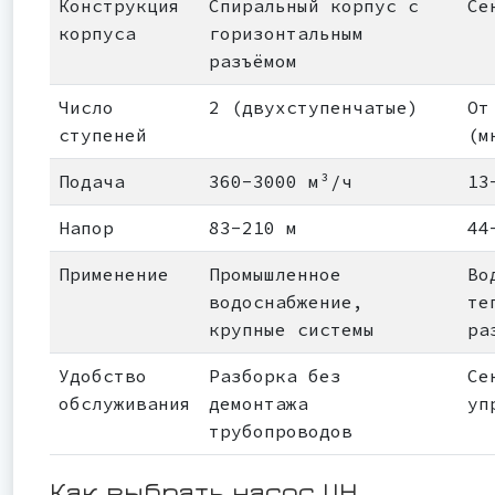
Конструкция
Спиральный корпус с
Се
корпуса
горизонтальным
разъёмом
Число
2 (двухступенчатые)
От
ступеней
(м
Подача
360-3000 м³/ч
13
Напор
83-210 м
44
Применение
Промышленное
Во
водоснабжение,
те
крупные системы
ра
Удобство
Разборка без
Се
обслуживания
демонтажа
уп
трубопроводов
Как выбрать насос ЦН