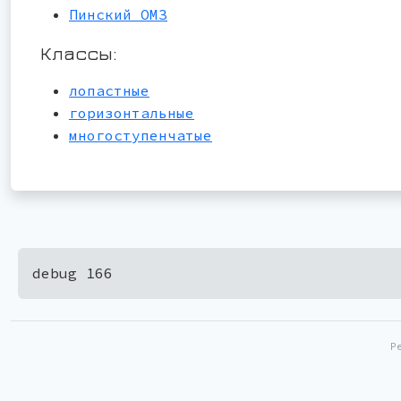
Пинский ОМЗ
Классы:
лопастные
горизонтальные
многоступенчатые
debug 166
Р