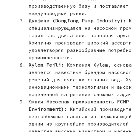
производственную базу и поставляет 
международный рынки.
Дунфана (Dongfang Pump Industry):
Ки
специализирующаяся на насосной пром
таких как двигатели, запорная армат
Компания производит широкий ассорти
удовлетворяя разнообразные потребно
промышленности.
Xylem Feili:
Компания Xylem, основа
является известным брендом насосног
решений для очистки сточных вод. Xy
инновационными технологиями и высок
нацеленной на решение сложных задач
Южная Насосная промышленность FCNP 
Environment):
Китайский производите
центробежных насосах из нержавеющей
одним из крупнейших производителей 
известна высоким качеством и надежн